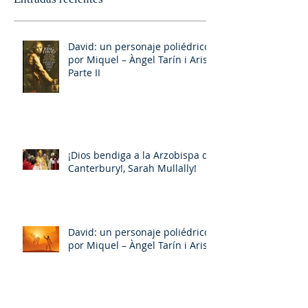
David: un personaje poliédrico,
por Miquel – Àngel Tarín i Arisó
Parte II
¡Dios bendiga a la Arzobispa de
Canterbury!, Sarah Mullally!
David: un personaje poliédrico,
por Miquel – Àngel Tarín i Arisó