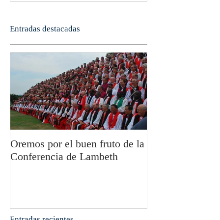
Entradas destacadas
Oremos por el buen fruto de la
San Pablo y la fi
Conferencia de Lambeth
Olivier Boulnoi
Entradas recientes