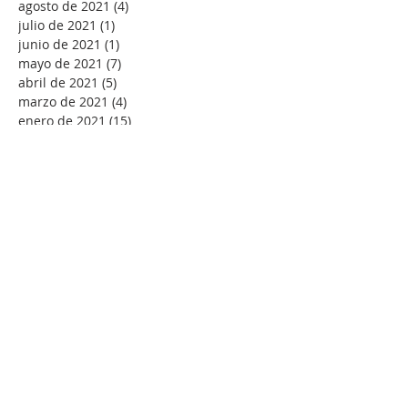
agosto de 2021
(4)
4 entradas
julio de 2021
(1)
1 entrada
junio de 2021
(1)
1 entrada
mayo de 2021
(7)
7 entradas
abril de 2021
(5)
5 entradas
marzo de 2021
(4)
4 entradas
enero de 2021
(15)
15 entradas
diciembre de 2020
(1)
1 entrada
noviembre de 2020
(5)
5 entradas
Buscar por tags
-Andrés Ortiz-Osés
ACC
ACNS
Abuso espiritual
Adviento
Agnus Dei
Alegría
Alfonso Pérez Ranchal
Alfonso Ropero
Alison Milbank
Alma de Cristo
Amanabar
Amistad
Amor
Amor sexual
Andre´s Ortiz-Osés
AnglicajWEorld
Anglican Theological Rewiew
Anglicana
Anglicanismo
Antiguo Testamento
Antony Flew
Arzobispo
Ateísmo