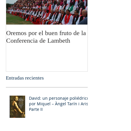
Oremos por el buen fruto de la
San Pablo y la fi
Conferencia de Lambeth
Olivier Boulnoi
Entradas recientes
David: un personaje poliédrico,
por Miquel – Àngel Tarín i Arisó
Parte II