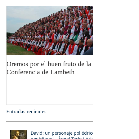
Oremos por el buen fruto de la
San Pablo y la fi
Conferencia de Lambeth
Olivier Boulnoi
Entradas recientes
David: un personaje poliédrico,
por Miquel – Àngel Tarín i Arisó