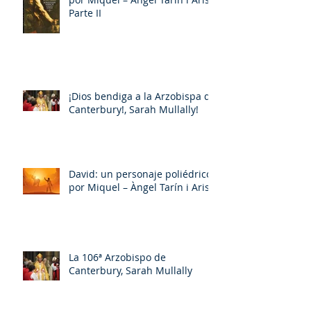
Parte II
¡Dios bendiga a la Arzobispa de
Canterbury!, Sarah Mullally!
David: un personaje poliédrico,
por Miquel – Àngel Tarín i Arisó
La 106ª Arzobispo de
Canterbury, Sarah Mullally