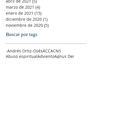
abril de 2021
(5)
5 entradas
marzo de 2021
(4)
4 entradas
enero de 2021
(15)
15 entradas
diciembre de 2020
(1)
1 entrada
noviembre de 2020
(5)
5 entradas
Buscar por tags
-Andrés Ortiz-Osés
ACC
ACNS
Abuso espiritual
Adviento
Agnus Dei
Alegría
Alfonso Pérez Ranchal
Alfonso Ropero
Alison Milbank
Alma de Cristo
Amanabar
Amistad
Amor
Amor sexual
Andre´s Ortiz-Osés
AnglicajWEorld
Anglican Theological Rewiew
Anglicana
Anglicanismo
Antiguo Testamento
Antony Flew
Arzobispo
Ateísmo
Atilano Coco
Ayuno
Bach litúrgico
Banco de sermones de la IERE
Barber
Biblia
Bibliografía
Blas PAscal
Bondad
Borges
Buchenwald
C-S. Lewis
C.S. Lewis
CLIE
COVID-19
COVID19
Cambio Climático