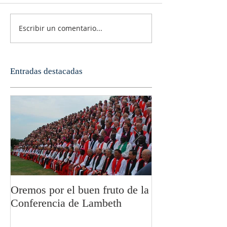
Escribir un comentario...
Entradas destacadas
Oremos por el buen fruto de la
San Pablo y la fi
Conferencia de Lambeth
Olivier Boulnoi