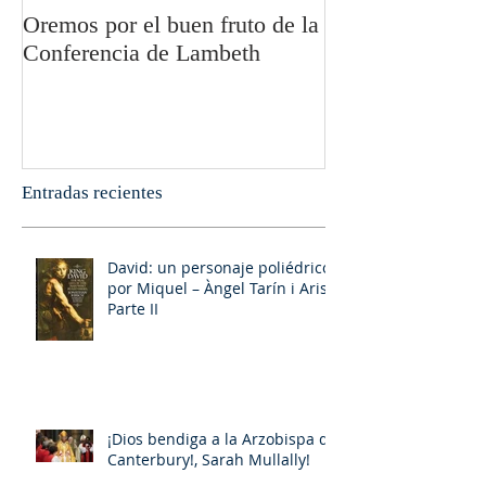
Oremos por el buen fruto de la
San Pablo y la fi
Conferencia de Lambeth
Olivier Boulnoi
Entradas recientes
David: un personaje poliédrico,
por Miquel – Àngel Tarín i Arisó
Parte II
¡Dios bendiga a la Arzobispa de
Canterbury!, Sarah Mullally!