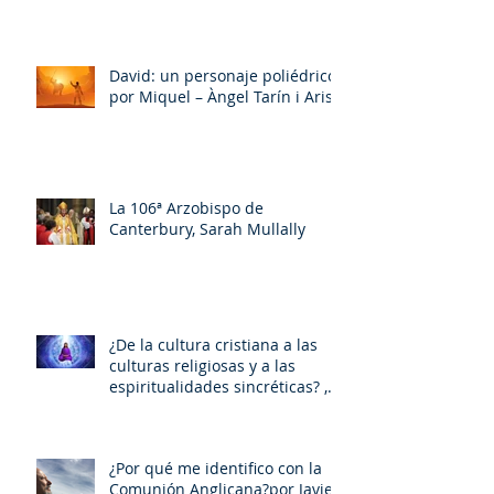
David: un personaje poliédrico,
por Miquel – Àngel Tarín i Arisó
La 106ª Arzobispo de
Canterbury, Sarah Mullally
¿De la cultura cristiana a las
culturas religiosas y a las
espiritualidades sincréticas? ,
porMiquel - Àngel Tarín i Arisó
¿Por qué me identifico con la
Comunión Anglicana?por Javier