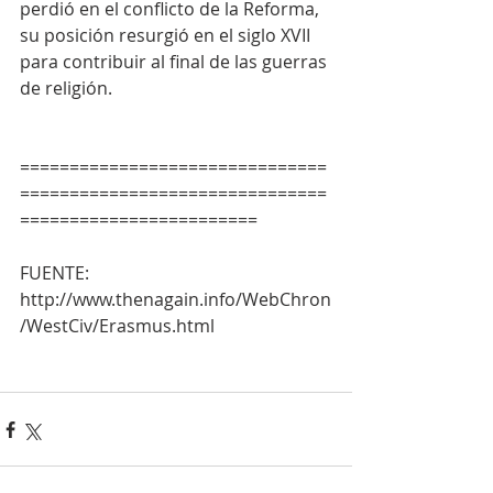
perdió en el conflicto de la Reforma, 
su posición resurgió en el siglo XVII 
para contribuir al final de las guerras 
de religión.
===============================
===============================
========================
FUENTE: 
http://www.thenagain.info/WebChron
/WestCiv/Erasmus.html