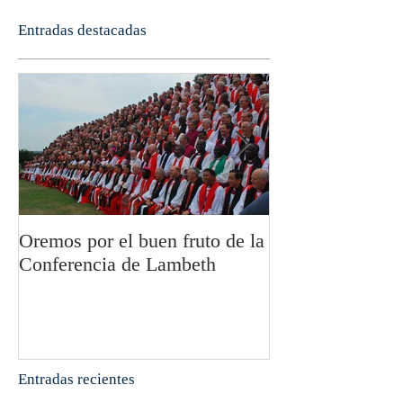
Entradas destacadas
Oremos por el buen fruto de la
San Pablo y la fi
Conferencia de Lambeth
Olivier Boulnoi
Entradas recientes