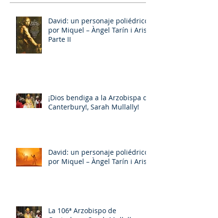
David: un personaje poliédrico,
por Miquel – Àngel Tarín i Arisó
Parte II
¡Dios bendiga a la Arzobispa de
Canterbury!, Sarah Mullally!
David: un personaje poliédrico,
por Miquel – Àngel Tarín i Arisó
La 106ª Arzobispo de