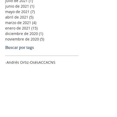
julio de 2021
(1)
1 entrada
junio de 2021
(1)
1 entrada
mayo de 2021
(7)
7 entradas
abril de 2021
(5)
5 entradas
marzo de 2021
(4)
4 entradas
enero de 2021
(15)
15 entradas
diciembre de 2020
(1)
1 entrada
noviembre de 2020
(5)
5 entradas
Buscar por tags
-Andrés Ortiz-Osés
ACC
ACNS
Abuso espiritual
Adviento
Agnus Dei
Alegría
Alfonso Pérez Ranchal
Alfonso Ropero
Alison Milbank
Alma de Cristo
Amanabar
Amistad
Amor
Amor sexual
Andre´s Ortiz-Osés
AnglicajWEorld
Anglican Theological Rewiew
Anglicana
Anglicanismo
Antiguo Testamento
Antony Flew
Arzobispo
Ateísmo
Atilano Coco
Ayuno
Bach litúrgico
Banco de sermones de la IERE
Barber