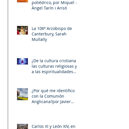
poliédrico, por Miquel –
Àngel Tarín i Arisó
La 106ª Arzobispo de
Canterbury, Sarah
Mullally
¿De la cultura cristiana a
las culturas religiosas y
a las espiritualidades
sincréticas? , porMiquel -
Àngel Tarín i Arisó
¿Por qué me identifico
con la Comunión
Anglicana?por Javier
Otaola
Carlos III y León XIV, en la