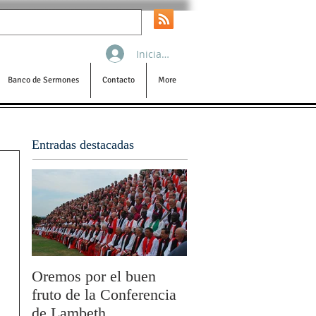
Iniciar sesión
Banco de Sermones
Contacto
More
Entradas destacadas
Oremos por el buen
San Pablo y la filoso
fruto de la Conferencia
por Olivier Boulnois
de Lambeth