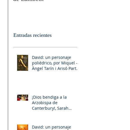
Entradas recientes
 
 
David: un personaje
poliédrico, por Miquel –
Àngel Tarín i Arisó Parte
II
¡Dios bendiga a la
Arzobispa de
Canterbury!, Sarah
Mullally!
David: un personaje