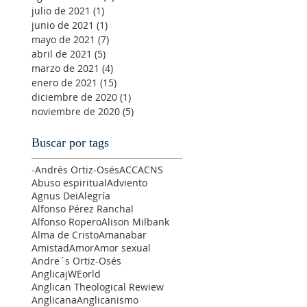
julio de 2021
(1)
1 entrada
junio de 2021
(1)
1 entrada
mayo de 2021
(7)
7 entradas
abril de 2021
(5)
5 entradas
marzo de 2021
(4)
4 entradas
enero de 2021
(15)
15 entradas
diciembre de 2020
(1)
1 entrada
noviembre de 2020
(5)
5 entradas
Buscar por tags
-Andrés Ortiz-Osés
ACC
ACNS
Abuso espiritual
Adviento
Agnus Dei
Alegría
Alfonso Pérez Ranchal
Alfonso Ropero
Alison Milbank
Alma de Cristo
Amanabar
Amistad
Amor
Amor sexual
Andre´s Ortiz-Osés
AnglicajWEorld
Anglican Theological Rewiew
Anglicana
Anglicanismo