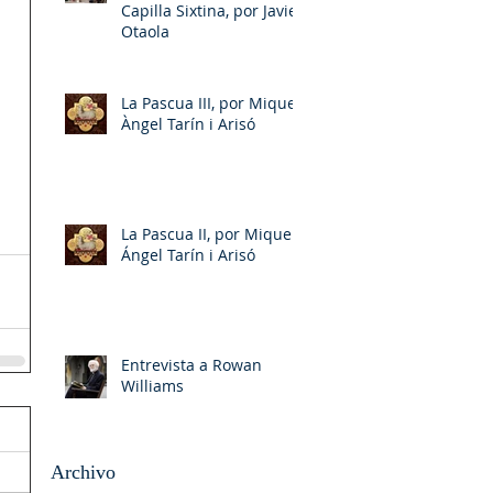
Capilla Sixtina, por Javier
Otaola
La Pascua III, por Miquel-
Àngel Tarín i Arisó
La Pascua II, por Miquel-
Ángel Tarín i Arisó
Entrevista a Rowan
Williams
Archivo