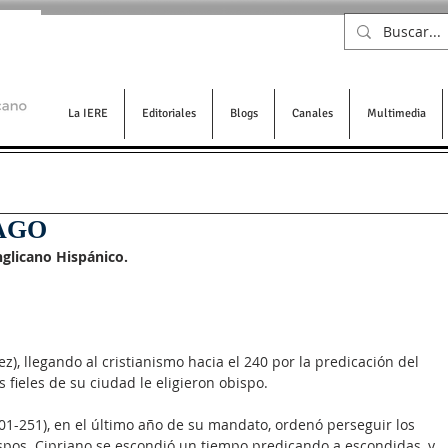
La IERE
Editoriales
Blogs
Canales
Multimedia
AGO
nglicano Hispánico.
z), llegando al cristianismo hacia el 240 por la predicación del 
s fieles de su ciudad le eligieron obispo.
01-251), en el último año de su mandato, ordenó perseguir los 
bispos. Cipriano se escondió un tiempo predicando a escondidas, y 