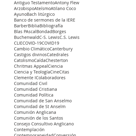
Antiguo Testamento
Antony Flew
Arzobispo
Ateísmo
Atilano Coco
Ayuno
Bach litúrgico
Banco de sermones de la IERE
Barber
Biblia
Bibliografía
Blas PAscal
Bondad
Borges
Buchenwald
C-S. Lewis
C.S. Lewis
CLIE
COVID-19
COVID19
Cambio Climático
Canterbury
Castigos divinos
Catedrales
Catolismo
Caída
Chesterton
Chritmas Appeal
Ciencia
Ciencia y Teología
Cine
Citas
Clemente I
Colaboradores
Comunidad Civil
Comunidad Cristiana
Comunidad Política
Comunidad de San Anselmo
Comunidad de St Anselm
Comunión Anglicana
Comunión de los Santos
Consejo Consultivo Anglicano
Contemplación
Contemporaneidad
Conversión