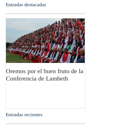
Entradas destacadas
Oremos por el buen fruto de la
San Pablo y la fi
Conferencia de Lambeth
Olivier Boulnoi
Entradas recientes