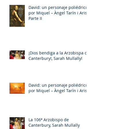
David: un personaje poliédrico,
por Miquel – Àngel Tarín i Arisó
Parte II
¡Dios bendiga a la Arzobispa de
Canterbury!, Sarah Mullally!
David: un personaje poliédrico,
por Miquel – Àngel Tarín i Arisó
La 106ª Arzobispo de
Canterbury, Sarah Mullally