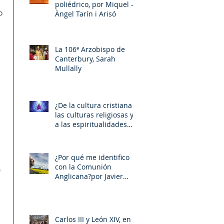
poliédrico, por Miquel –
o 
Àngel Tarín i Arisó
 
La 106ª Arzobispo de
Canterbury, Sarah
Mullally
¿De la cultura cristiana a
las culturas religiosas y
a las espiritualidades
sincréticas? , porMiquel -
Àngel Tarín i Arisó
¿Por qué me identifico
con la Comunión
=
Anglicana?por Javier
Otaola
Carlos III y León XIV, en la