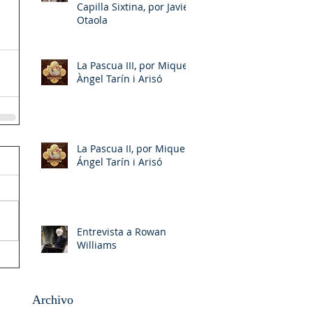
Capilla Sixtina, por Javier
Otaola
La Pascua III, por Miquel-
Àngel Tarín i Arisó
La Pascua II, por Miquel-
Ángel Tarín i Arisó
Entrevista a Rowan
Williams
Archivo