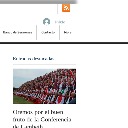
Iniciar sesión
Banco de Sermones
Contacto
More
Entradas destacadas
Oremos por el buen
San Pablo y la filoso
fruto de la Conferencia
por Olivier Boulnois
de Lambeth