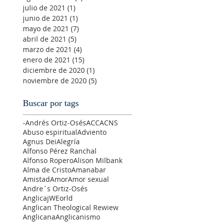
julio de 2021
(1)
1 entrada
junio de 2021
(1)
1 entrada
mayo de 2021
(7)
7 entradas
abril de 2021
(5)
5 entradas
marzo de 2021
(4)
4 entradas
enero de 2021
(15)
15 entradas
diciembre de 2020
(1)
1 entrada
noviembre de 2020
(5)
5 entradas
Buscar por tags
-Andrés Ortiz-Osés
ACC
ACNS
Abuso espiritual
Adviento
Agnus Dei
Alegría
Alfonso Pérez Ranchal
Alfonso Ropero
Alison Milbank
Alma de Cristo
Amanabar
Amistad
Amor
Amor sexual
Andre´s Ortiz-Osés
AnglicajWEorld
Anglican Theological Rewiew
Anglicana
Anglicanismo