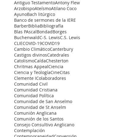
Antiguo Testamento
Antony Flew
Arzobispo
Ateísmo
Atilano Coco
Ayuno
Bach litúrgico
Banco de sermones de la IERE
Barber
Biblia
Bibliografía
Blas PAscal
Bondad
Borges
Buchenwald
C-S. Lewis
C.S. Lewis
CLIE
COVID-19
COVID19
Cambio Climático
Canterbury
Castigos divinos
Catedrales
Catolismo
Caída
Chesterton
Chritmas Appeal
Ciencia
Ciencia y Teología
Cine
Citas
Clemente I
Colaboradores
Comunidad Civil
Comunidad Cristiana
Comunidad Política
Comunidad de San Anselmo
Comunidad de St Anselm
Comunión Anglicana
Comunión de los Santos
Consejo Consultivo Anglicano
Contemplación
Contemporaneidad
Conversión