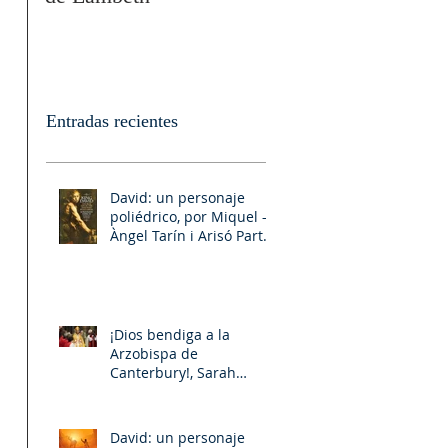
Entradas recientes
 
David: un personaje
poliédrico, por Miquel –
Àngel Tarín i Arisó Parte
II
¡Dios bendiga a la
Arzobispa de
 
Canterbury!, Sarah
Mullally!
David: un personaje