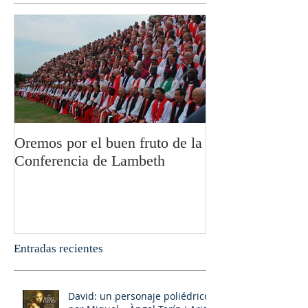
Oremos por el buen fruto de la
San Pablo y la fi
Conferencia de Lambeth
Olivier Boulnoi
Entradas recientes
David: un personaje poliédrico,