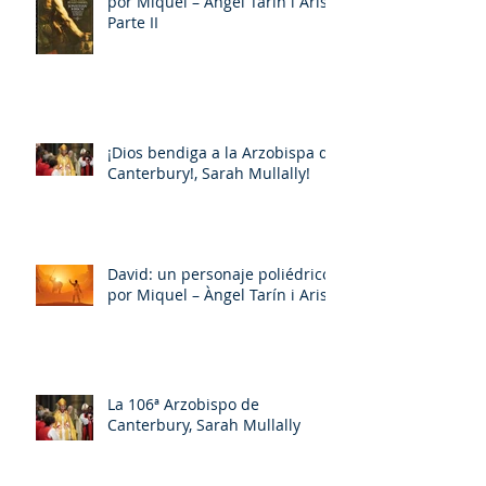
por Miquel – Àngel Tarín i Arisó
Parte II
¡Dios bendiga a la Arzobispa de
Canterbury!, Sarah Mullally!
David: un personaje poliédrico,
por Miquel – Àngel Tarín i Arisó
La 106ª Arzobispo de
Canterbury, Sarah Mullally