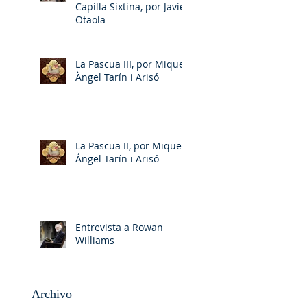
Capilla Sixtina, por Javier
Otaola
La Pascua III, por Miquel-
Àngel Tarín i Arisó
La Pascua II, por Miquel-
Ángel Tarín i Arisó
Entrevista a Rowan
Williams
Archivo