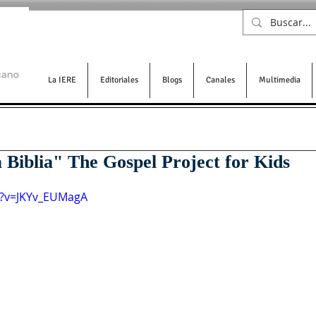
La IERE
Editoriales
Blogs
Canales
Multimedia
 Biblia" The Gospel Project for Kids
h?v=JKYv_EUMagA