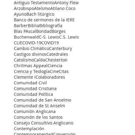
Antiguo Testamento
Antony Flew
Arzobispo
Ateísmo
Atilano Coco
Ayuno
Bach litúrgico
Banco de sermones de la IERE
Barber
Biblia
Bibliografía
Blas PAscal
Bondad
Borges
Buchenwald
C-S. Lewis
C.S. Lewis
CLIE
COVID-19
COVID19
Cambio Climático
Canterbury
Castigos divinos
Catedrales
Catolismo
Caída
Chesterton
Chritmas Appeal
Ciencia
Ciencia y Teología
Cine
Citas
Clemente I
Colaboradores
Comunidad Civil
Comunidad Cristiana
Comunidad Política
Comunidad de San Anselmo
Comunidad de St Anselm
Comunión Anglicana
Comunión de los Santos
Consejo Consultivo Anglicano
Contemplación
Contemporaneidad
Conversión