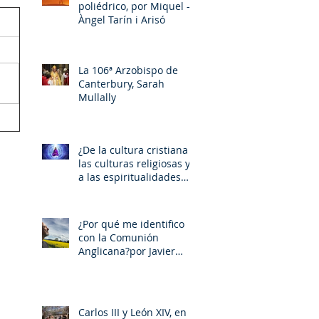
poliédrico, por Miquel –
Àngel Tarín i Arisó
La 106ª Arzobispo de
Canterbury, Sarah
Mullally
¿De la cultura cristiana a
las culturas religiosas y
a las espiritualidades
sincréticas? , porMiquel -
Àngel Tarín i Arisó
¿Por qué me identifico
con la Comunión
Anglicana?por Javier
Otaola
Carlos III y León XIV, en la