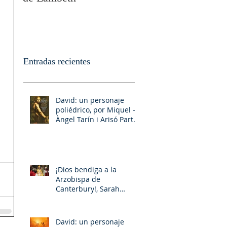
Entradas recientes
David: un personaje
poliédrico, por Miquel –
Àngel Tarín i Arisó Parte
II
¡Dios bendiga a la
Arzobispa de
Canterbury!, Sarah
Mullally!
David: un personaje