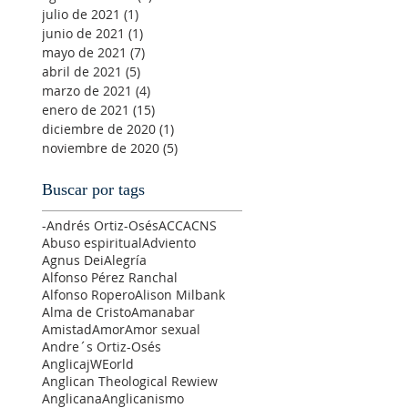
julio de 2021
(1)
1 entrada
junio de 2021
(1)
1 entrada
mayo de 2021
(7)
7 entradas
abril de 2021
(5)
5 entradas
marzo de 2021
(4)
4 entradas
enero de 2021
(15)
15 entradas
diciembre de 2020
(1)
1 entrada
noviembre de 2020
(5)
5 entradas
Buscar por tags
-Andrés Ortiz-Osés
ACC
ACNS
Abuso espiritual
Adviento
Agnus Dei
Alegría
Alfonso Pérez Ranchal
Alfonso Ropero
Alison Milbank
Alma de Cristo
Amanabar
Amistad
Amor
Amor sexual
Andre´s Ortiz-Osés
AnglicajWEorld
Anglican Theological Rewiew
Anglicana
Anglicanismo