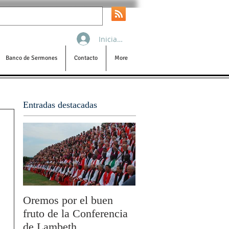
Iniciar sesión
Banco de Sermones
Contacto
More
Entradas destacadas
Oremos por el buen
San Pablo y la filoso
fruto de la Conferencia
por Olivier Boulnois
de Lambeth