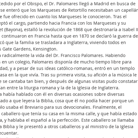
edido por el Obispo, el Dr. Palomares llegó a Madrid en busca de 
lí se enteró que los Marqueses de Retortillo necesitaban un capellá
le fue ofrecido en cuanto los Marqueses le conocieron. Tras el 
ptó el cargo, partiendo hacia Francia con los Marqueses y su 
t (Bayona), estalló la revolución de 1868 que destronaría a Isabel II
 continuaron en Francia hasta que en 1870 se declaró la guerra de
ó que la familia se trasladara a Inglaterra, viviendo todos en 
s Gate Gardens, Kensington.
a radicalmente la vida del Dr. Francisco Palomares. Habiendo 
s en un colegio, Palomares disponía de mucho tiempo libre para 
idad, y a pesar de sus ideas católico-romanas, entró en un templo 
a en la que vivía. Tras su primera visita, su afición a la música le 
ue se cantaba tan bien, y después de algunas visitas pudo constatar
n entre la liturgia romana y la de la Iglesia de Inglaterra.
asa había hablado con él en diversas ocasiones sobre diversas 
itado a que leyera la Biblia, cosa que él no podía hacer porque un 
lo usaba el Breviario para sus devocionales. Finalmente, el 
 caballero que tenía su casa en la misma calle, y que había estado 
y hablaba el español a la perfección. Este caballero se llamaba 
 Biblia y le presentó a otros caballeros y al ministro de la Iglesia 
ecuentar.