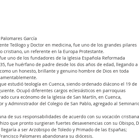
o Palomares García
nte Teólogo y Doctor en medicina, fue uno de los grandes pilares 
 cristiano, un referente en la Europa Protestante.
 fue uno de los fundadores de la Iglesia Española Reformada 
835, fue huérfano de padre desde los dos años de edad, llegando a 
o como un honesto, brillante y genuino hombre de Dios en toda 
, lamentablemente.
ue estudió teología en Cuenca, siendo ordenado diácono el 19 de 
guiente. Ocupó diferentes cargos eclesiásticos en parroquias 
rado cura ecónomo de la Iglesia de San Martín, en Cuenca, 
or y Administrador del Colegio de San Pablo, agregado al Seminari
 de sus responsabilidades de acuerdo con su vocación cristiana
ue hizo que pronto surgieran fuertes desavenencias con su Obispo, D
 llegaría a ser Arzobispo de Toledo y Primado de las Españas; 
rancisco Palomares abandonara su diócesis.