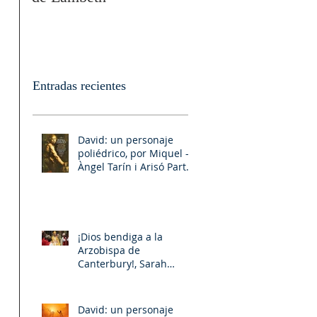
Entradas recientes
David: un personaje
poliédrico, por Miquel –
Àngel Tarín i Arisó Parte
II
¡Dios bendiga a la
Arzobispa de
Canterbury!, Sarah
Mullally!
David: un personaje
 