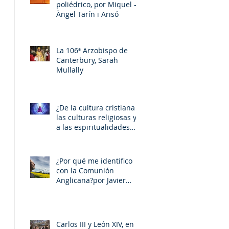
poliédrico, por Miquel –
Àngel Tarín i Arisó
 
La 106ª Arzobispo de
 
Canterbury, Sarah
Mullally
¿De la cultura cristiana a
las culturas religiosas y
a las espiritualidades
sincréticas? , porMiquel -
Àngel Tarín i Arisó
¿Por qué me identifico
con la Comunión
Anglicana?por Javier
Otaola
Carlos III y León XIV, en la