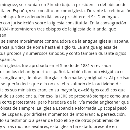
Domínguez, se reunían en Sínodo bajo la presidencia del obispo de 
ita en España, y se constituían como Iglesia. Durante la celebració
o obispo, fue ordenado diácono y presbítero el Sr. Domínguez. 
con jurisdicción sobre la Iglesia constituida. En la consagración 
894) intervinieron tres obispos de la Iglesia de Irlanda, que 
san 
RE) se siente moralmente continuadora de la antigua Iglesia Hispana,
cia jurídica de Roma hasta el siglo XI. La antigua Iglesia de 
sus propios y numerosos sínodos, y contó también durante siglos 
spánica.  
esta iglesia, fue aprobada en el Sínodo de 1881 y revisada 
 son los del antiguo rito español, también llamado visigótico o 
nglicanos, de otras liturgias reformadas y originales. Al precisar
 se quería decir que ella no era el resultado de la actividad de 
cios sus ministros eran, en su mayoría, ex-clérigos católicos que 
 de su conciencia. Por eso, la IERE se presentó siempre como una
e corte protestante, pero heredera de la "vía media anglicana" que 
tólicas de siempre. La Iglesia Española Reformada Episcopal pasó, 
s de España, por difíciles momentos de intolerancia, persecución, 
o su testimonio a pesar de todo ello y de otros problemas de 
y y tras muchos avatares, esta Iglesia ha estado presente en 