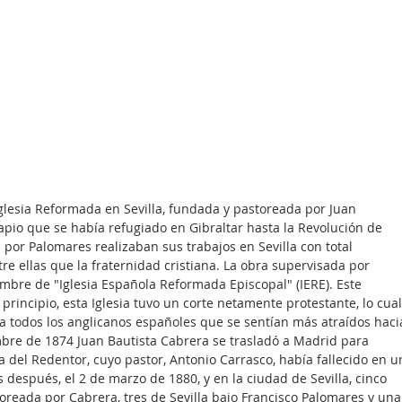
glesia Reformada en Sevilla, fundada y pastoreada por Juan 
apio que se había refugiado en Gibraltar hasta la Revolución de 
da por Palomares realizaban sus trabajos en Sevilla con total 
e ellas que la fraternidad cristiana. La obra supervisada por 
mbre de "Iglesia Española Reformada Episcopal" (IERE). Este 
rincipio, esta Iglesia tuvo un corte netamente protestante, lo cual
 todos los anglicanos españoles que se sentían más atraídos haci
bre de 1874 Juan Bautista Cabrera se trasladó a Madrid para 
a del Redentor, cuyo pastor, Antonio Carrasco, había fallecido en u
después, el 2 de marzo de 1880, y en la ciudad de Sevilla, cinco 
reada por Cabrera, tres de Sevilla bajo Francisco Palomares y una