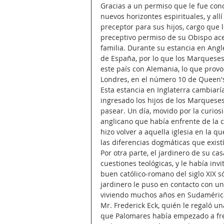
Gracias a un permiso que le fue conc
nuevos horizontes espirituales, y al
preceptor para sus hijos, cargo que 
preceptivo permiso de su Obispo ace
familia. Durante su estancia en Angle
de España, por lo que los Marqueses
este país con Alemania, lo que provoc
Londres, en el número 10 de Queen'
Esta estancia en Inglaterra cambiarí
ingresado los hijos de los Marquese
pasear. Un día, movido por la curios
anglicano que había enfrente de la cas
hizo volver a aquella iglesia en la q
las diferencias dogmáticas que existía
Por otra parte, el jardinero de su c
cuestiones teológicas, y le había inv
buen católico-romano del siglo XIX só
jardinero le puso en contacto con un
viviendo muchos años en Sudamérica, 
Mr. Frederick Eck, quién le regaló una
que Palomares había empezado a fr