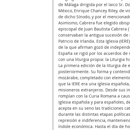
de Málaga dirigida por el laico Sr. 
México, Enrique Chancey Riley, de vis
de dicho Sínodo, y por el mencionad
Asimismo, Cabrera fue elegido obispo 
episcopal de Juan Bautista Cabrera (1
conservaban la antigua sucesión de 
Patricio de Irlanda. Esta Iglesia (IE
de la que afirman gozó de independen
España se rigió por los acuerdos de 
con una liturgia propia: la Liturgia hi
La primera edición de la liturgia de 
posteriormente. Su forma y contenido
mozárabe, completado con elementos a
que la IERE era una Iglesia española,
misioneros extranjeros. Desde sus ini
rompían con la Curia Romana a causa
Iglesia española y para españoles, d
acepta en su seno las tradiciones ca
durante las distintas etapas política
represión e indiferencia, manteniend
índole económica. Hasta el día de ho