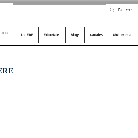
La IERE
Editoriales
Blogs
Canales
Multimedia
IERE