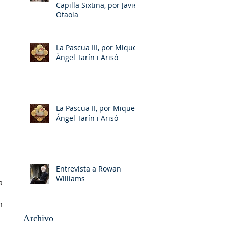
Capilla Sixtina, por Javier
Otaola
La Pascua III, por Miquel-
Àngel Tarín i Arisó
La Pascua II, por Miquel-
Ángel Tarín i Arisó
Entrevista a Rowan
 
Williams
a 
n 
Archivo
 