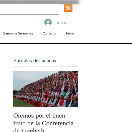
Iniciar sesión
Banco de Sermones
Contacto
More
Entradas destacadas
Oremos por el buen
San Pablo y la filoso
fruto de la Conferencia
por Olivier Boulnois
de Lambeth