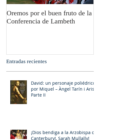
Oremos por el buen fruto de la
San Pablo y la fi
Conferencia de Lambeth
Olivier Boulnoi
Entradas recientes
David: un personaje poliédrico,
por Miquel – Àngel Tarín i Arisó
Parte II
¡Dios bendiga a la Arzobispa de
Canterbury!, Sarah Mullally!