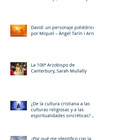
David: un personaje poliédrico,
por Miquel – Àngel Tarín i Arisó
La 106ª Arzobispo de
Canterbury, Sarah Mullally
¿De la cultura cristiana a las
culturas religiosas y a las
espiritualidades sincréticas? ,
porMiquel - Àngel Tarín i Arisó
¿Por qué me identifico con la