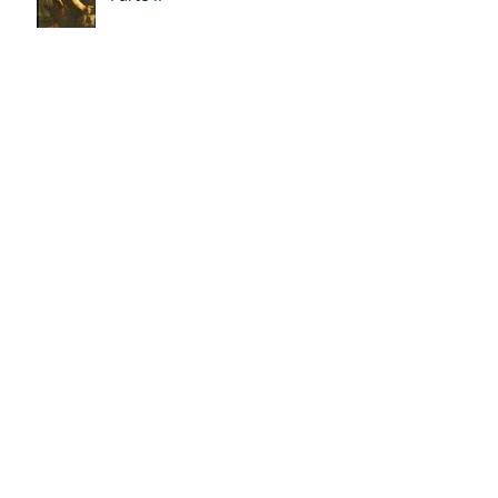
David: un personaje poliédrico,
por Miquel – Àngel Tarín i Arisó
Parte II
¡Dios bendiga a la Arzobispa de
Canterbury!, Sarah Mullally!
David: un personaje poliédrico,
por Miquel – Àngel Tarín i Arisó
La 106ª Arzobispo de
Canterbury, Sarah Mullally