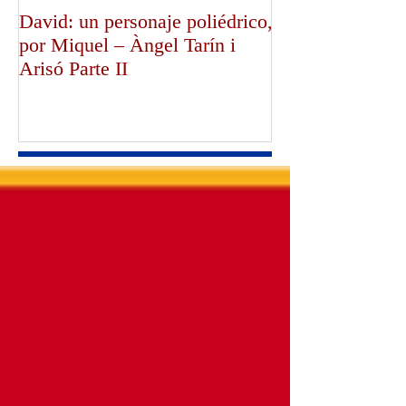
David: un personaje poliédrico,
¡Dios bendiga a
por Miquel – Àngel Tarín i
de Canterbury!,
Arisó Parte II
Mullally!