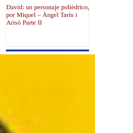
David: un personaje poliédrico,
¡Dios bendiga a
por Miquel – Àngel Tarín i
de Canterbury!,
Arisó Parte II
Mullally!