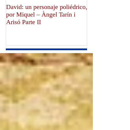
David: un personaje poliédrico,
¡Dios bendiga a
por Miquel – Àngel Tarín i
de Canterbury!,
Arisó Parte II
Mullally!