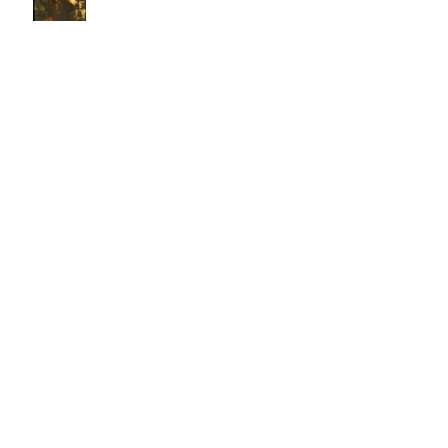
David: un personaje poliédrico,
por Miquel – Àngel Tarín i Arisó
Parte II
¡Dios bendiga a la Arzobispa de
Canterbury!, Sarah Mullally!
David: un personaje poliédrico,
por Miquel – Àngel Tarín i Arisó
La 106ª Arzobispo de
Canterbury, Sarah Mullally