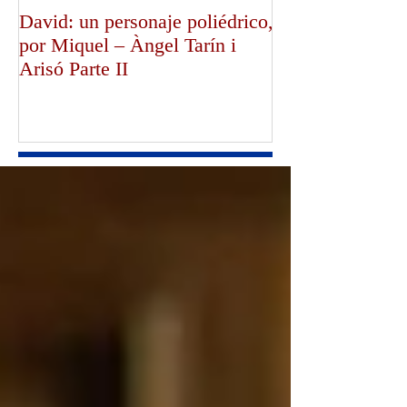
David: un personaje poliédrico,
¡Dios bendiga a
por Miquel – Àngel Tarín i
de Canterbury!,
Arisó Parte II
Mullally!