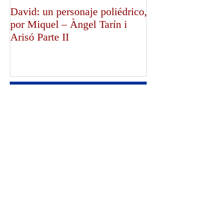
David: un personaje poliédrico,
¡Dios bendiga a
por Miquel – Àngel Tarín i
de Canterbury!,
Arisó Parte II
Mullally!