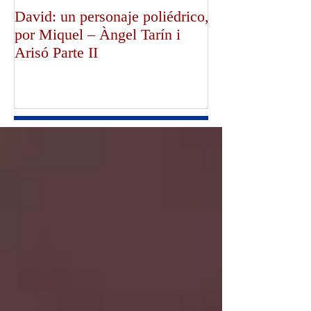
David: un personaje poliédrico,
¡Dios bendiga a
por Miquel – Àngel Tarín i
de Canterbury!,
Arisó Parte II
Mullally!