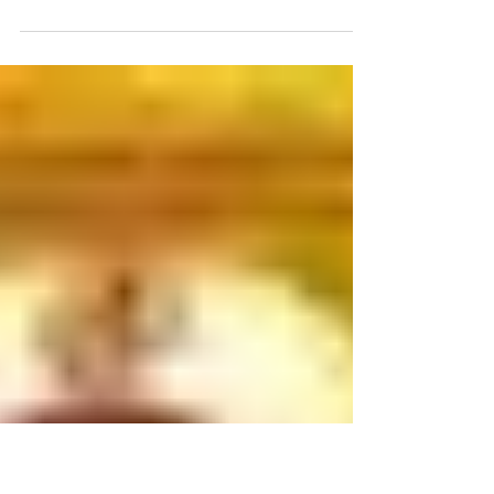
Hace un par de días un amigo me hizo una
pregunta que me dejó totalmente descolocado.
-¿Tú hablas con Dios? No sabía qué debía...