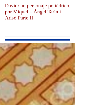
David: un personaje poliédrico,
¡Dios bendiga a
por Miquel – Àngel Tarín i
de Canterbury!,
Arisó Parte II
Mullally!