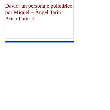
David: un personaje poliédrico,
¡Dios bendiga a
por Miquel – Àngel Tarín i
de Canterbury!,
Arisó Parte II
Mullally!