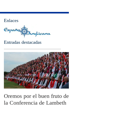
Enlaces
Entradas destacadas
Oremos por el buen fruto de
San Pablo y la filoso
la Conferencia de Lambeth
Olivier Boulnois