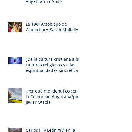
Àngel Tarín i Arisó
La 106ª Arzobispo de
Canterbury, Sarah Mullally
¿De la cultura cristiana a las
culturas religiosas y a las
espiritualidades sincréticas?
, porMiquel - Àngel Tarín i
Arisó
¿Por qué me identifico con
la Comunión Anglicana?por
Javier Otaola
Carlos III y León XIV, en la