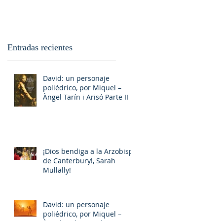
Entradas recientes
David: un personaje
poliédrico, por Miquel –
Àngel Tarín i Arisó Parte II
¡Dios bendiga a la Arzobispa
de Canterbury!, Sarah
Mullally!
David: un personaje
poliédrico, por Miquel –