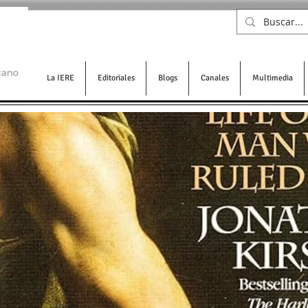
La IERE
Editoriales
Blogs
Canales
Multimedia