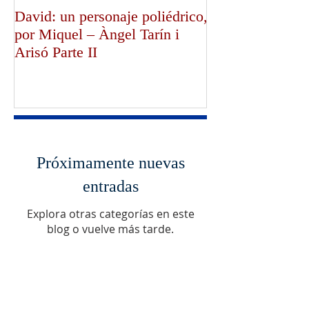
David: un personaje poliédrico,
¡Dios bendiga a
por Miquel – Àngel Tarín i
de Canterbury!,
Arisó Parte II
Mullally!
Próximamente nuevas
entradas
Explora otras categorías en este
blog o vuelve más tarde.