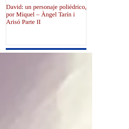
David: un personaje poliédrico,
¡Dios bendiga a
por Miquel – Àngel Tarín i
de Canterbury!,
Arisó Parte II
Mullally!