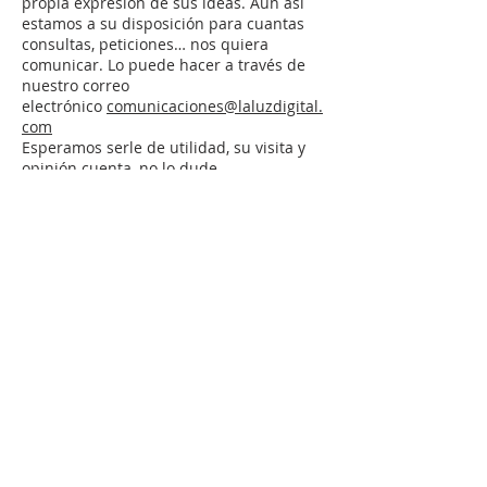
propia expresión de sus ideas. Aún así
estamos a su disposición para cuantas
consultas, peticiones… nos quiera
comunicar. Lo puede hacer a través de
nuestro correo
electrónico
comunicaciones@laluzdigital.
com
Esperamos serle de utilidad, su visita y
opinión cuenta, no lo dude.
Reciba fraternales saludos. José David
Amado. Webmaster y Delegado de
Medios de Comunicación de la IERE.
COMUNICACIONES CON LA REVISTA:
Correo
general:
comunicaciones@laluzdigital.co
m
-
Colaboraciones:
colaborador@laluzdigita
l.com
-
Webmaster:
davidamado@laluzdigital.co
m