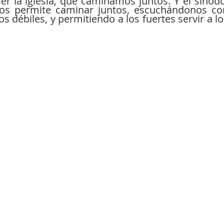
er la iglesia, que caminamos juntos. Y el sínodo,
s permite caminar juntos, escuchándonos con
s débiles, y permitiendo a los fuertes servir a lo