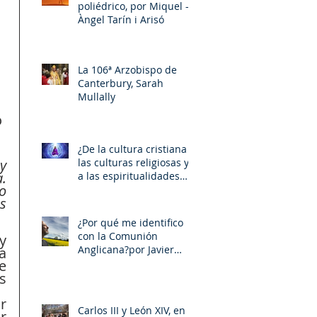
poliédrico, por Miquel –
Àngel Tarín i Arisó
La 106ª Arzobispo de
Canterbury, Sarah
Mullally
 
¿De la cultura cristiana a
las culturas religiosas y
 
 
a las espiritualidades
o 
sincréticas? , porMiquel -
 
Àngel Tarín i Arisó
¿Por qué me identifico
con la Comunión
y 
Anglicana?por Javier
 
Otaola
 
 
 
Carlos III y León XIV, en la
 