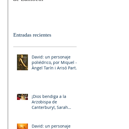
Entradas recientes
David: un personaje
poliédrico, por Miquel –
Àngel Tarín i Arisó Parte
II
¡Dios bendiga a la
Arzobispa de
Canterbury!, Sarah
Mullally!
David: un personaje