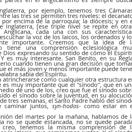
Inglaterra, por ejemplo, tenemos tres Cámaras:
ntre las tres se permiten tres niveles: el decanato
 por encima de la parroquia; la diócesis; y en el
e Inglaterra, [ese triple nivel se repite en otras
 Anglicana, cada una con sus características
scuchar la voz de los laicos, los ordenados y los
nte importante. Creemos que la idea de la
co tiene una comprensión eclesiológica muy
 Dios expresando su sentido de cómo el Espíritu
. Y es muy interesante. San Benito, en su Regla,
erio cuando tienen una gran decisión que tomar,
ue el más joven y menos importante puede tener
alabra sabia del Espíritu.
ue es muy importante que el "sínodo", que en una
edio de uno de los, creo que fue el sínodo sobre
sido el sínodo sobre la juventud, en su alocución
 de tres semanas, el Santo Padre habló del sínodo
te caminar juntos, 
syn-hodos
- como estar en el
sia no se quede estancada, no se quede parada,
, creo, tenemos la misma comprensión de la