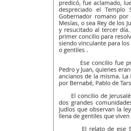
predicó, fue aclamado, lu
despreciado el Templo S
Gobernador romano por d
Mesías, o sea Rey de los J
y resucitado al tercer dí
primer concilio para resolv
siendo vinculante para los
o gentiles .
         Ese concilio fue presidido por Santiago y por los apóstoles Simón 
Pedro y Juan, quienes eran l
ancianos de la misma. La I
por Bernabé, Pablo de Tarso
El concilio de Jerusa
dos grandes comunidades d
judíos que observan la ley
llena de gentiles que viven 
         El relato de ese Sínodo constituyente, que toma conciecia  de la 