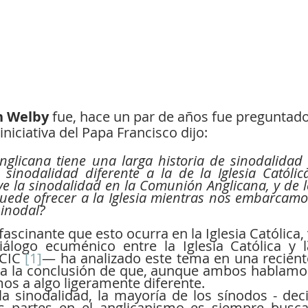
in Welby
 fue, hace un par de años fue preguntado
iniciativa del Papa Francisco dijo:
glicana tiene una larga historia de sinodalidad y
inodalidad diferente a la de la Iglesia Católica.
ve la sinodalidad en la Comunión Anglicana, y de l
uede ofrecer a la Iglesia mientras nos embarcamos
sinodal?
ascinante que esto ocurra en la Iglesia Católica, 
álogo ecuménico entre la Iglesia Católica y la
CIC 
[1]
— ha analizado este tema en una reciente
o a la conclusión de que, aunque ambos hablamos
mos a algo ligeramente diferente.
a sinodalidad, la mayoría de los sínodos - decir
 partes en el anglicanismo es siempre buscar