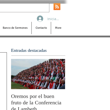
Iniciar sesión
Banco de Sermones
Contacto
More
Entradas destacadas
Oremos por el buen
San Pablo y la filoso
fruto de la Conferencia
por Olivier Boulnois
de Lambeth