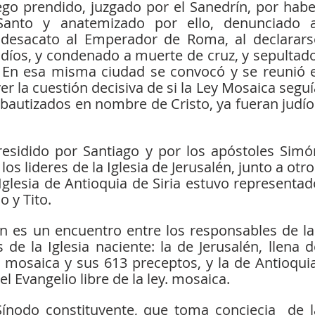
ego prendido, juzgado por el Sanedrín, por haber
anto y anatemizado por ello, denunciado al
esacato al Emperador de Roma, al declararse
udíos, y condenado a muerte de cruz, y sepultado,
a. En esa misma ciudad se convocó y se reunió el
er la cuestión decisiva de si la Ley Mosaica seguí
 bautizados en nombre de Cristo, ya fueran judíos
os lideres de la Iglesia de Jerusalén, junto a otro
glesia de Antioquia de Siria estuvo representado
 y Tito.
lén es un encuentro entre los responsables de las
e la Iglesia naciente: la de Jerusalén, llena de
 mosaica y sus 613 preceptos, y la de Antioquia,
el Evangelio libre de la ley. mosaica.