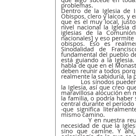
problemas.
Dentro de la Iglesia de 
Obispos, clero y laicos, y e
que es el muy local, justo
nivel nacional la Iglesia d
iglesias de la Comunión
nacionales] y eso permite e
obispos. Eso es realme
Sinodalidad de Francis
fundamental del pueblo de
está guiando a la Iglesia
habla de que en el Monast
deben reunir a todos porq
realmente la sabiduría, la p
            Los sínodos pueden atrincherarse como cualquier otra estructura en 
la Iglesia, así que creo q
maravillosa alocución en m
la familia, o podría haber 
central durante el período
-que significa literalmen
mismo camino.
            Y en nuestra reunión del martes por la mañana, hablamos de la 
necesidad de que la Igle
sino que camine. Y ahí