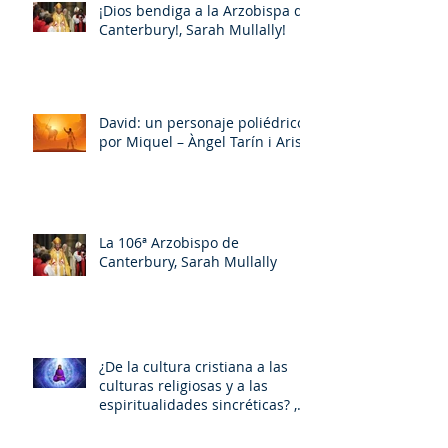
¡Dios bendiga a la Arzobispa de
Canterbury!, Sarah Mullally!
David: un personaje poliédrico,
por Miquel – Àngel Tarín i Arisó
La 106ª Arzobispo de
Canterbury, Sarah Mullally
¿De la cultura cristiana a las
culturas religiosas y a las
espiritualidades sincréticas? ,
porMiquel - Àngel Tarín i Arisó