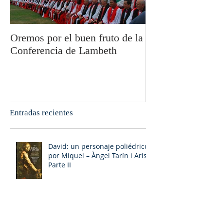
Oremos por el buen fruto de la
San Pablo y la fi
Conferencia de Lambeth
Olivier Boulnoi
Entradas recientes
David: un personaje poliédrico,
por Miquel – Àngel Tarín i Arisó
Parte II