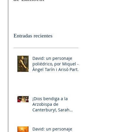
Entradas recientes
David: un personaje
poliédrico, por Miquel –
Àngel Tarín i Arisó Parte
II
¡Dios bendiga a la
Arzobispa de
Canterbury!, Sarah
Mullally!
David: un personaje