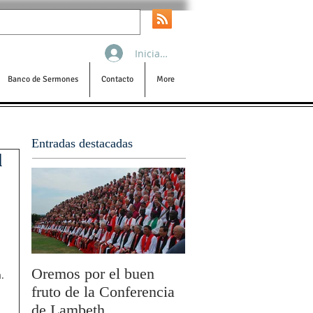
Iniciar sesión
Banco de Sermones
Contacto
More
Entradas destacadas
l
Oremos por el buen
San Pablo y la filoso
.
fruto de la Conferencia
por Olivier Boulnois
de Lambeth