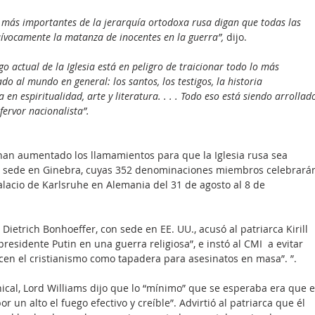
 más importantes de la jerarquía ortodoxa rusa digan que todas las 
ívocamente la matanza de inocentes en la guerra”, 
dijo.
o actual de la Iglesia está en peligro de traicionar todo lo más 
do al mundo en general: los santos, los testigos, la historia 
 espiritualidad, arte y literatura. . . . Todo eso está siendo arrollad
fervor nacionalista”.
han aumentado los llamamientos para que la Iglesia rusa sea 
 sede en Ginebra, cuyas 352 denominaciones miembros celebrará
lacio de Karlsruhe en Alemania del 31 de agosto al 8 de 
 Dietrich Bonhoeffer, con sede en EE. UU., acusó al patriarca Kirill 
residente Putin en una guerra religiosa”, e instó al CMI  a evitar 
licen el cristianismo como tapadera para asesinatos en masa”. ”.
cal, Lord Williams dijo que lo “mínimo” que se esperaba era que e
or un alto el fuego efectivo y creíble”. Advirtió al patriarca que él 