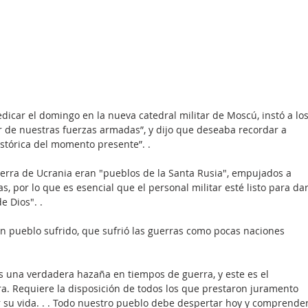
redicar el domingo en la nueva catedral militar de Moscú, instó a los
er de nuestras fuerzas armadas”, y dijo que deseaba recordar a 
istórica del momento presente”. .
uerra de Ucrania eran "pueblos de la Santa Rusia", empujados a 
s, por lo que es esencial que el personal militar esté listo para dar
e Dios". .
n pueblo sufrido, que sufrió las guerras como pocas naciones 
es una verdadera hazaña en tiempos de guerra, y este es el 
. Requiere la disposición de todos los que prestaron juramento 
r su vida. . . Todo nuestro pueblo debe despertar hoy y comprender