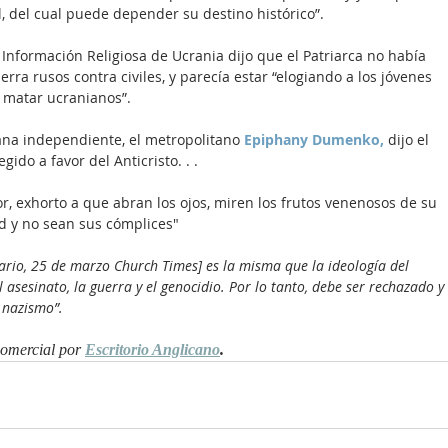
 del cual puede depender su destino histórico”.
 Información Religiosa de Ucrania dijo que el Patriarca no había 
ra rusos contra civiles, y parecía estar “elogiando a los jóvenes 
a matar ucranianos”.
iana independiente, el metropolitano 
Epiphany Dumenko,
 dijo el 
egido a favor del Anticristo. . .
or, exhorto a que abran los ojos, miren los frutos venenosos de su 
d y no sean sus cómplices"
ario, 25 de marzo Church Times] es la misma que la ideología del 
el asesinato, la guerra y el genocidio. Por lo tanto, debe ser rechazado y 
 nazismo”.
comercial por 
Escritorio Anglicano
. 