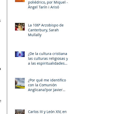
poliédrico, por Miquel –
Àngel Tarín i Arisó
s 
La 106ª Arzobispo de
Canterbury, Sarah
Mullally
¿De la cultura cristiana a
las culturas religiosas y
a las espiritualidades
sincréticas? , porMiquel -
a 
Àngel Tarín i Arisó
¿Por qué me identifico
con la Comunión
Anglicana?por Javier
Otaola
e 
Carlos III y León XIV, en la