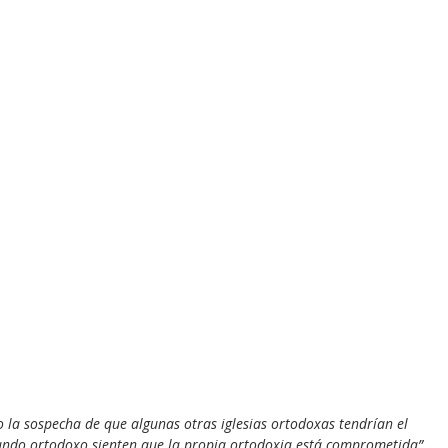
go la sospecha de que algunas otras iglesias ortodoxas tendrían el 
ndo ortodoxo sienten que la propia ortodoxia está comprometida”,