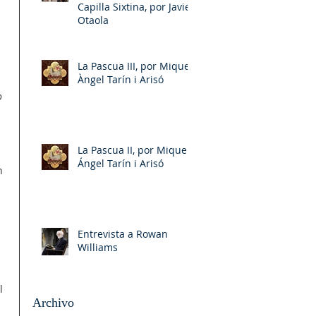
Capilla Sixtina, por Javier
Otaola
La Pascua III, por Miquel-
Àngel Tarín i Arisó
o 
La Pascua II, por Miquel-
Ángel Tarín i Arisó
n 
Entrevista a Rowan
Williams
l 
Archivo