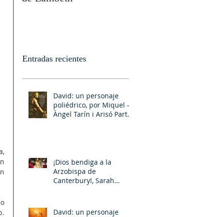
Entradas recientes
David: un personaje
poliédrico, por Miquel –
Àngel Tarín i Arisó Parte
II
, 
n 
¡Dios bendiga a la
Arzobispa de
n 
Canterbury!, Sarah
Mullally!
o 
David: un personaje
p. 