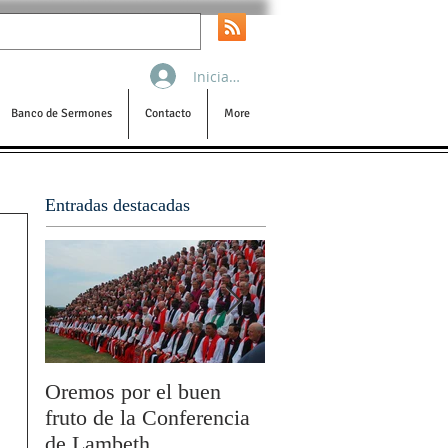
Iniciar sesión
Banco de Sermones
Contacto
More
Entradas destacadas
Oremos por el buen
San Pablo y la filoso
fruto de la Conferencia
por Olivier Boulnois
de Lambeth