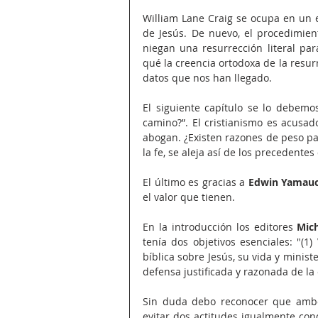
William Lane Craig se ocupa en un ex
de Jesús. De nuevo, el procedimien
niegan una resurrección literal par
qué la creencia ortodoxa de la resur
datos que nos han llegado.
El siguiente capítulo se lo debemo
camino?”. El cristianismo es acusad
abogan. ¿Existen razones de peso par
la fe, se aleja así de los preceden
El último es gracias a 
Edwin Yamauc
el valor que tienen.
En la introducción los editores 
Mich
tenía dos objetivos esenciales: "(1
bíblica sobre Jesús, su vida y minist
defensa justificada y razonada de la
Sin duda debo reconocer que ambo
evitar dos actitudes igualmente con