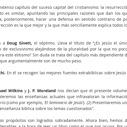
tenso capítulo del suceso capital del cristianismo: la resurrecció
to es similar, apuntando las principales razones que dan los qu
a, posteriormente, hacer una defensa en sentido contrario de po
rección es la que mejor y la que más sencillamente explica todos lo
s a 
Doug Givett,
 el séptimo. Lleva el título de “¿Es Jesús el únic
o de exclusivis­mo alejándose de la pluralidad por la que no poco
a este elitismo? Sin duda se trata del capítulo más dependiente d
tes que argumentalmente son de mucho peso.
hi.
 En él se recogen las mejores fuentes extrabíblicas sobre Jesús 
ael Wilkins
 y 
J. P. Moreland 
nos decían que el presente volume
) Veremos las enseñanzas actuales que infravaloran la informació
erio (como por ejemplo, 
‘El Seminario de Jesús’
). (2) Presentaremos un
 enseñanza bíblica sobre los temas cuestionados".
s propósitos son logrados sobradamente. Ahora bien, hemos d
denables a la hora de leer un libro como el que nos ocupa. Por u