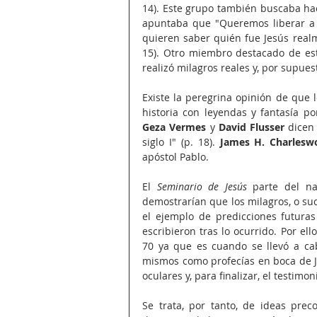
14). Este grupo también buscaba hace
apuntaba que "Queremos liberar a J
quieren saber quién fue Jesús realme
15). Otro miembro destacado de es
realizó milagros reales y, por supuest
Existe la peregrina opinión de que l
Geza Vermes 
y 
David Flusser
 dicen
siglo I" (p. 18). 
James H. Charlesw
apóstol Pablo.
El 
Seminario de Jesús 
parte del na
demostrarían que los milagros, o suc
el ejemplo de predicciones futuras 
escribieron tras lo ocurrido. Por el
70 ya que es cuando se llevó a cab
mismos como profecías en boca de Jes
oculares y, para finalizar, el testimon
Se trata, por tanto, de ideas prec