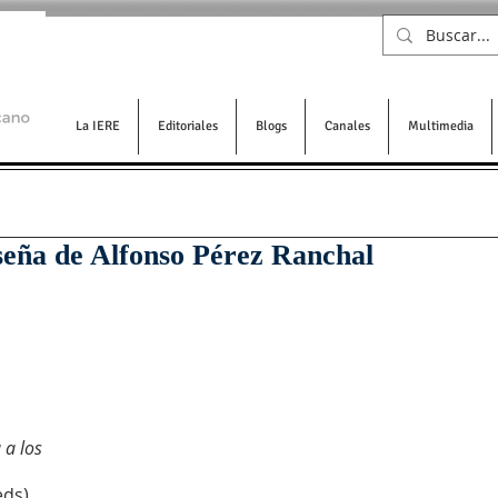
La IERE
Editoriales
Blogs
Canales
Multimedia
eseña de Alfonso Pérez Ranchal
a los 
ds). 