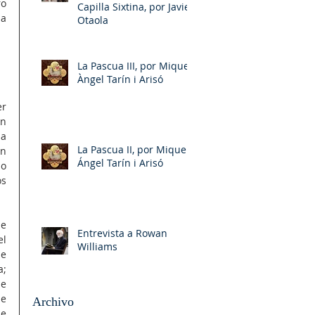
o 
Capilla Sixtina, por Javier
a 
Otaola
La Pascua III, por Miquel-
Àngel Tarín i Arisó
r 
n 
a 
La Pascua II, por Miquel-
n 
Ángel Tarín i Arisó
o 
s 
 
Entrevista a Rowan
l 
Williams
e 
; 
e 
e 
Archivo
 