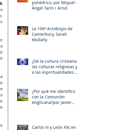
poliédrico, por Miquel –
Robert Funk 
Àngel Tarín i Arisó
o 
. 
i 
La 106ª Arzobispo de
Canterbury, Sarah
Mullally
n 
historia con leyendas y fantasía por igual. Esto sencillamente no es cierto. Especialistas judíos como 
l 
l 
¿De la cultura cristiana a
las culturas religiosas y
a las espiritualidades
a 
sincréticas? , porMiquel -
s 
Àngel Tarín i Arisó
e 
¿Por qué me identifico
o 
con la Comunión
s 
Anglicana?por Javier
s 
Otaola
e 
Carlos III y León XIV, en la