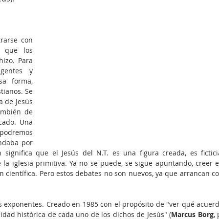
arse con 
 que los 
izo. Para 
gentes y 
a forma, 
tianos. Se 
a de Jesús 
ambién de 
cado. Una 
 podremos 
ndaba por 
 significa que el Jesús del N.T. es una figura creada, es ficticia
 la iglesia primitiva. Ya no se puede, se sigue apuntando, creer e
n científica. Pero estos debates no son nuevos, ya que arrancan co
s exponentes. Creado en 1985 con el propósito de "ver qué acuerd
cidad histórica de cada uno de los dichos de Jesús" (
Marcus Borg
, 