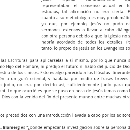
representaban el consenso actual en lo
estudios, tal afirmación no era cierta. E
cuanto a su metodología es muy problemátic
ya que, por ejemplo, Jesús no pudo da
sermones extensos o llevar a cabo diálogo
con otra persona debido a que la Iglesia no s
habría acordado de todos los detalles. Po
tanto, lo propio de Jesús en los Evangelios so
las Escrituras para aplicárselas a sí mismo, por lo que nunca s
ó Hijo del Hombre, ni predijo el futuro ni habló del juicio de Dios
tilo de los cínicos. Esto es algo parecido a los filósofos itinerante
én a un gurú oriental, y hablaba por medio de frases breves 
o judío, no era, por decirlo así, suficientemente judío para qu
hí. Lo que ocurrió es que se puso en boca de Jesús temas como l
e Dios con la venida del fin del presente mundo entre muchas otra
ulos precedidos con una introducción llevada a cabo por los editore
L. Blomerg
 es “¿Dónde empezar la in­vestigación sobre la persona d