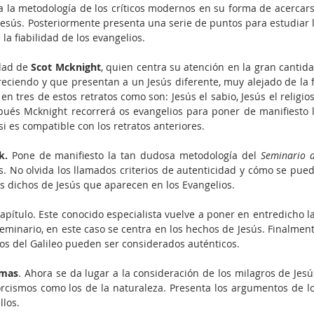
a la metodología de los críticos modernos en su forma de acercars
e Jesús. Posteriormente presenta una serie de puntos para estudiar l
a fiabilidad de los evange­lios.
dad de 
Scot Mcknight
, quien centra su atención en la gran cantida
eciendo y que presentan a un Jesús diferente, muy alejado de la f
n tres de estos retratos como son: Jesús el sabio, Jesús el religios
spués Mcknight recorrerá os evangelios para poner de manifiesto l
i es compatible con los re­tratos anteriores.
k.
 Pone de manifiesto la tan dudosa metodología del 
Seminario d
s. No olvida los llamados criterios de autenticidad y cómo se pued
s dichos de Jesús que aparecen en los Evangelios.
apítulo. Este conocido especialista vuelve a poner en entredicho la
minario, en este caso se centra en los hechos de Jesús. Finalment
s del Galileo pueden ser considerados auténticos.
rmas
. Ahora se da lugar a la conside­ración de los milagros de Jesús
orcismos como los de la naturaleza. Presenta los argumentos de lo
llos.