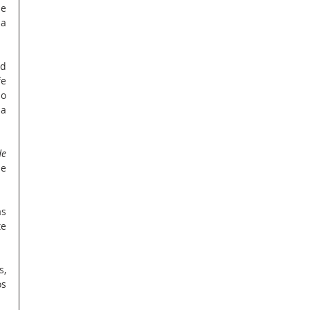
e 
a 
d 
e 
o 
a 
e 
e 
s 
e 
, 
s 