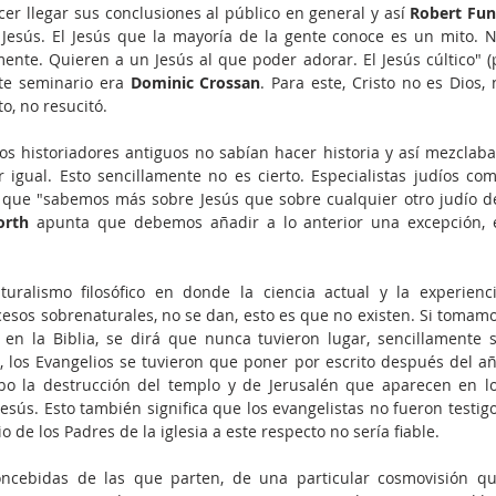
r llegar sus conclusiones al público en general y así 
esús. El Jesús que la mayoría de la gente conoce es un mito. N
nte. Quieren a un Jesús al que poder adorar. El Jesús cúltico" (p
te seminario era 
Dominic Crossan
. Para este, Cristo no es Dios, n
o, no resucitó.
os historiadores antiguos no sabían hacer historia y así mezclaba
 que "sabemos más sobre Jesús que sobre cualquier otro judío de
orth 
apunta que debemos añadir a lo anterior una excepción, e
turalismo filosófico en donde la ciencia actual y la experienci
esos sobrenaturales, no se dan, esto es que no existen. Si tomamo
en la Biblia, se dirá que nunca tuvieron lugar, sencillamente s
lo, los Evangelios se tuvieron que poner por escrito después del añ
o la destrucción del templo y de Jerusalén que aparecen en lo
ús. Esto también significa que los evangelistas no fueron testigo
io de los Padres de la iglesia a este respecto no sería fiable.
oncebidas de las que parten, de una particular cosmovisión qu