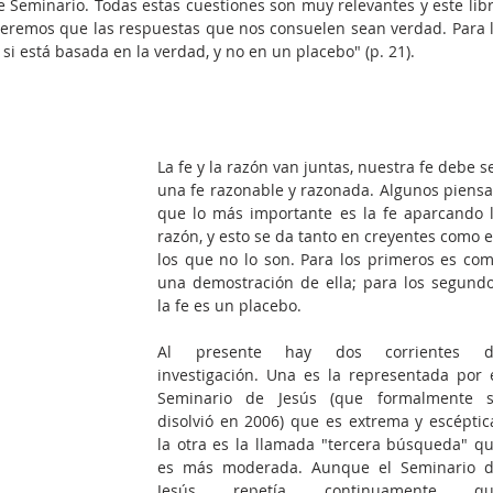
e Seminario. Todas estas cuestiones son muy relevantes y este libr
eremos que las respuestas que nos consuelen sean verdad. Para l
 si está basada en la verdad, y no en un placebo" (p. 21).
La fe y la razón van juntas, nuestra fe debe se
una fe razonable y razonada. Algunos piensa
que lo más importante es la fe aparcando l
razón, y esto se da tanto en creyentes como e
los que no lo son. Para los primeros es com
una demostración de ella; para los segundo
la fe es un placebo.
Al presente hay dos corrientes de
investigación. Una es la representada por e
Seminario de Jesús (que formalmente s
disolvió en 2006) que es extrema y escéptica
la otra es la llamada "tercera búsqueda" qu
es más moderada. Aunque el Seminario d
Jesús repetía continuamente que