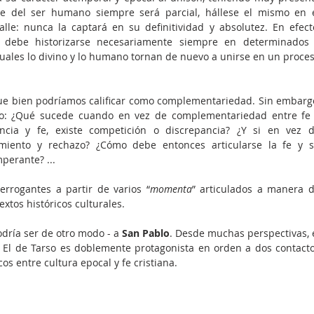
te del ser humano siempre será parcial, hállese el mismo en e
le: nunca la captará en su definitividad y absolutez. En efecto
, debe historizarse necesariamente siempre en determinados 
 cuales lo divino y lo humano tornan de nuevo a unirse en un proces
e bien podríamos calificar como complementariedad. Sin embargo
so: ¿Qué sucede cuando en vez de complementariedad entre fe 
encia y fe, existe competición o discrepancia? ¿Y si en vez d
amiento y rechazo? ¿Cómo debe entonces articularse la fe y s
perante? ... 
errogantes a partir de varios “
momenta
” articulados a manera d
xtos históricos culturales. 
odría ser de otro modo - a 
San Pablo
. Desde muchas perspectivas, e
. El de Tarso es doblemente protagonista en orden a dos contacto
os entre cultura epocal y fe cristiana. 