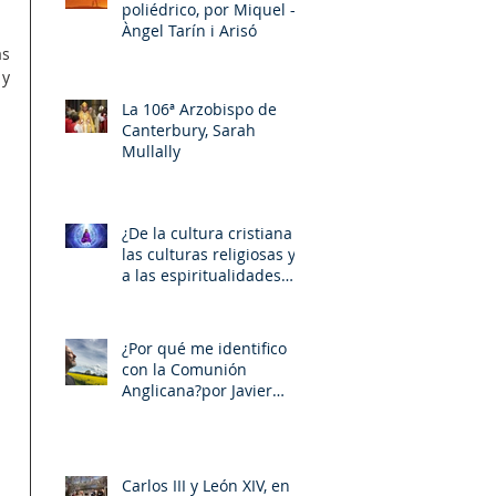
poliédrico, por Miquel –
Àngel Tarín i Arisó
s 
y 
La 106ª Arzobispo de
Canterbury, Sarah
Mullally
¿De la cultura cristiana a
las culturas religiosas y
a las espiritualidades
sincréticas? , porMiquel -
Àngel Tarín i Arisó
¿Por qué me identifico
con la Comunión
Anglicana?por Javier
Otaola
Carlos III y León XIV, en la