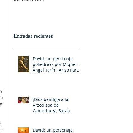
Entradas recientes
David: un personaje
poliédrico, por Miquel –
Àngel Tarín i Arisó Parte
II
Y 
o 
¡Dios bendiga a la
r 
Arzobispa de
Canterbury!, Sarah
Mullally!
a 
, 
David: un personaje