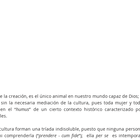
 la creación, es el único animal en nuestro mundo capaz de Dios; 
sin la necesaria mediación de la cultura, pues toda mujer y tod
en el “
humus
” de un cierto contexto histórico caracterizado po
es. 
ultura forman una tríada indisoluble, puesto que ninguna person
ni comprenderla (“
prendere - cum fide
”);  ella 
per se
  es intemporal