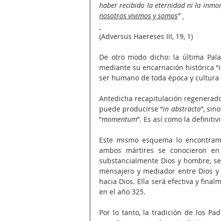
nosotros vivimos y somos
” 
(Adversus Haereses III, 19, 1)
De otro modo dicho: la última Palab
mediante su encarnación histórica “
ser humano de toda época y cultura 
Antedicha recapitulación regenerador
puede producirse “
in abstracto
”, si
“
momentum
”. Es así como la definiti
Este mismo esquema lo encontramo
ambos mártires se conocieron en 
substancialmente Dios y hombre, se 
mensajero y mediador entre Dios y 
hacia Dios. Ella será efectiva y fina
en el año 325. 
Por lo tanto, la tradición de los Pa