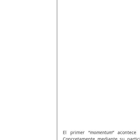
El primer “
momentum
” acontece 
Concretamente mediante su particip