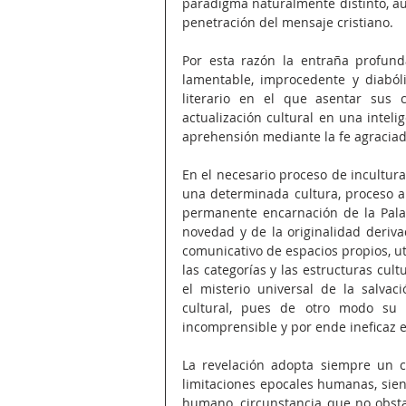
paradigma naturalmente distinto, au
penetración del mensaje cristiano. 
Por esta razón la entraña profun
lamentable, improcedente y diabóli
literario en el que asentar sus 
actualización cultural en una inteli
aprehensión mediante la fe agraciad
En el necesario proceso de incultura
una determinada cultura, proceso al
permanente encarnación de la Palabr
novedad y de la originalidad deriva
comunicativo de espacios propios, ut
las categorías y las estructuras cult
el misterio universal de la salvac
cultural, pues de otro modo su m
incomprensible y por ende ineficaz 
La revelación adopta siempre un c
limitaciones epocales humanas, sien
humano, circunstancia que no obsta