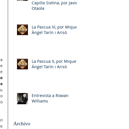
Capilla Sixtina, por Javier
Otaola
La Pascua III, por Miquel-
Àngel Tarín i Arisó
a 
La Pascua II, por Miquel-
e 
Ángel Tarín i Arisó
e 
e 
e 
u 
Entrevista a Rowan
o 
Williams
o 
n 
Archivo
s 