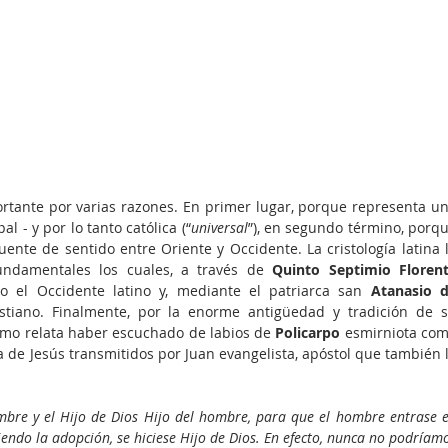
rtante por varias razones. En primer lugar, porque representa un
al - y por lo tanto católica (“
universal
”), en segundo término, porqu
uente de sentido entre Oriente y Occidente. La cristología latina l
ndamentales los cuales, a través de 
Quinto Septimio Florent
o el Occidente latino y, mediante el patriarca san 
Atanasio d
istiano. Finalmente, por la enorme antigüedad y tradición de s
smo relata haber escuchado de labios de
 Policarpo
 esmirniota com
a de Jesús transmitidos por Juan evangelista, apóstol que también l
mbre y el Hijo de Dios Hijo del hombre, para que el hombre entrase e
iendo la adopción, se hiciese Hijo de Dios. En efecto, nunca no podríamo