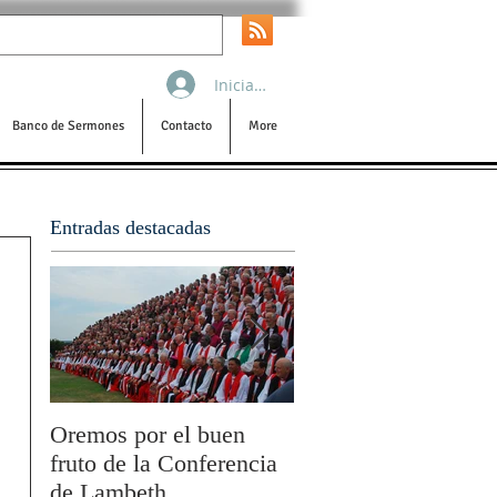
Iniciar sesión
Banco de Sermones
Contacto
More
Entradas destacadas
Oremos por el buen
San Pablo y la filoso
fruto de la Conferencia
por Olivier Boulnois
de Lambeth