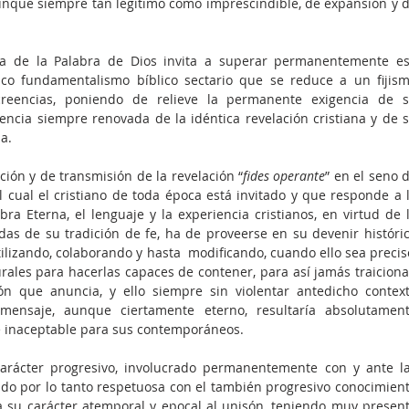
nque siempre tan legítimo como imprescindible, de expansión y d
da de la Palabra de Dios invita a superar permanentemente es
co fundamentalismo bíblico sectario que se reduce a un fijism
creencias, poniendo de relieve la permanente exigencia de s
gencia siempre renovada de la idéntica revelación cristiana y de s
a.  
ción y de transmisión de la revelación “
fides operante
” en el seno d
 cual el cristiano de toda época está invitado y que responde a l
a Eterna, el lenguaje y la experiencia cristianos, en virtud de l
das de su tradición de fe, ha de proveerse en su devenir históric
ilizando, colaborando y hasta  modificando, cuando ello sea preciso
urales para hacerlas capaces de contener, para así jamás traicionar
ión que anuncia, y ello siempre sin violentar antedicho context
ensaje, aunque ciertamente eterno, resultaría absolutament
e inaceptable para sus contemporáneos.
arácter progresivo, involucrado permanentemente con y ante la
do por lo tanto respetuosa con el también progresivo conocimient
 su carácter atemporal y epocal al unisón, teniendo muy present