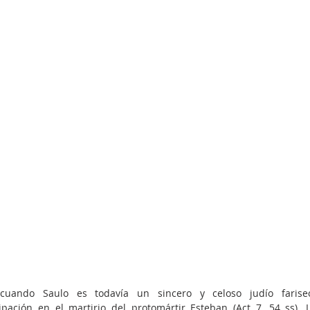
cuando Saulo es todavía un sincero y celoso judío fariseo
ación en el martirio del protomártir Esteban (Act 7, 54 ss). L