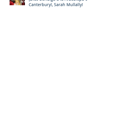
Canterbury!, Sarah Mullally!
David: un personaje poliédrico,
por Miquel – Àngel Tarín i Arisó
La 106ª Arzobispo de
Canterbury, Sarah Mullally
¿De la cultura cristiana a las
culturas religiosas y a las
espiritualidades sincréticas? ,
porMiquel - Àngel Tarín i Arisó