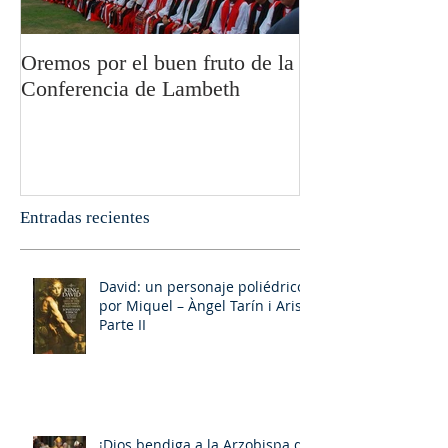
Oremos por el buen fruto de la
San Pablo y la fi
Conferencia de Lambeth
Olivier Boulnoi
Entradas recientes
David: un personaje poliédrico,
por Miquel – Àngel Tarín i Arisó
Parte II
¡Dios bendiga a la Arzobispa de