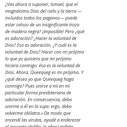
¿Vas ahora a suponer, Ismael, que el 
magnánimo Dios del cielo y la tierra —
incluidos todos los paganos— puede 
estar celoso de un insignificante trozo 
de madera negra? ¡Imposible! Pero ¿qué 
es adoración? ¿Hacer la voluntad de 
Dios? Eso es adoración. ¿Y cuál es la 
voluntad de Dios? Hacer con mi prójimo 
lo que yo quisiera que mi prójimo 
hiciera conmigo: ésa es la voluntad de 
Dios. Ahora, Queequeg es mi prójimo. Y 
¿qué deseo yo que Queequeg haga 
conmigo? Pues unirse a mí en mi 
particular forma presbiteriana de 
adoración. En consecuencia, debo 
unirme a él en la suya: ergo, debo 
volverme idólatra.» De modo que 
encendí las virutas, ayudé a enderezar 
el inocente idolillo, le ofrecí galleta 