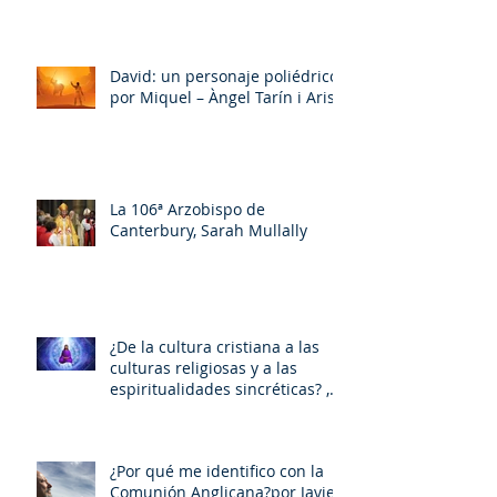
David: un personaje poliédrico,
por Miquel – Àngel Tarín i Arisó
La 106ª Arzobispo de
Canterbury, Sarah Mullally
¿De la cultura cristiana a las
culturas religiosas y a las
espiritualidades sincréticas? ,
porMiquel - Àngel Tarín i Arisó
¿Por qué me identifico con la
Comunión Anglicana?por Javier