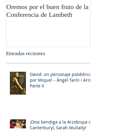
Oremos por el buen fruto de la
San Pablo y la fi
Conferencia de Lambeth
Olivier Boulnoi
Entradas recientes
David: un personaje poliédrico,
por Miquel – Àngel Tarín i Arisó
Parte II
¡Dios bendiga a la Arzobispa de
Canterbury!, Sarah Mullally!