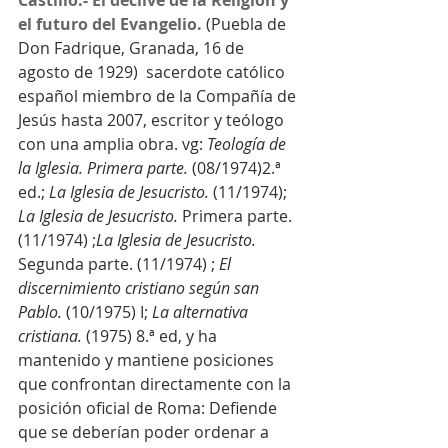
Castillo.- El declive de la Religión y 
el futuro del Evangelio. 
(Puebla de 
Don Fadrique, Granada, 16 de 
agosto de 1929)  sacerdote católico 
español miembro de la Compañía de 
Jesús hasta 2007, escritor y teólogo 
con una amplia obra. vg:
 Teología de 
la Iglesia. Primera parte.
 (08/1974)2.ª 
ed.; 
La Iglesia de Jesucristo.
 (11/1974); 
La Iglesia de Jesucristo.
 Primera parte. 
(11/1974) ;
La Iglesia de Jesucristo.
Segunda parte. (11/1974) ; 
El 
discernimiento cristiano según san 
Pablo.
 (10/1975) I; 
La alternativa 
cristiana.
 (1975) 8.ª ed, y ha 
mantenido y mantiene posiciones 
que confrontan directamente con la 
posición oficial de Roma: Defiende 
que se deberían poder ordenar a 