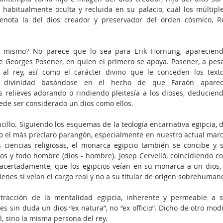
 habitualmente oculta y recluida en su palacio, cuál los múltiple
enota la del dios creador y preservador del orden cósmico, Re
l mismo? No parece que lo sea para Erik Hornung, apareciend
e Georges Posener, en quien el primero se apoya. Posener, a pesa
s al rey, así como el carácter divino que le conceden los texto
 su divinidad basándose en el hecho de que Faraón aparec
relieves adorando o rindiendo pleitesía a los dioses, deduciend
de ser considerado un dios como ellos. 
cillo. Siguiendo los esquemas de la teología encarnativa egipcia, d
dío el más preclaro parangón, especialmente en nuestro actual marc
as ciencias religiosas, el monarca egipcio también se concibe y s
s y todo hombre (dios - hombre). Josep Cervelló, coincidiendo co
 acertadamente, que los egipcios veían en su monarca a un dios, 
enes sí veían el cargo real y no a su titular de origen sobrehuman
tracción de la mentalidad egipcia, inherente y permeable a s
es sin duda un dios “ex natura”, no “ex officio”. Dicho de otro modo
l, sino la misma persona del rey. 