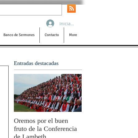
Iniciar sesión
Banco de Sermones
Contacto
More
Entradas destacadas
Oremos por el buen
San Pablo y la filoso
fruto de la Conferencia
por Olivier Boulnois
de Lambeth