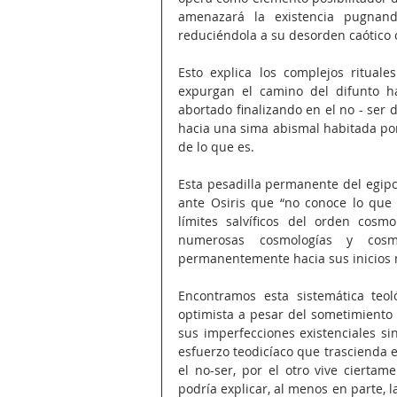
amenazará la existencia pugnand
reduciéndola a su desorden caótico or
Esto explica los complejos rituale
expurgan el camino del difunto ha
abortado finalizando en el no - ser 
hacia una sima abismal habitada por 
de lo que es.
Esta pesadilla permanente del egipc
ante Osiris que “no conoce lo que
límites salvíficos del orden cosmo
numerosas cosmologías y cosm
permanentemente hacia sus inicios m
Encontramos esta sistemática teoló
optimista a pesar del sometimiento o
sus imperfecciones existenciales si
esfuerzo teodicíaco que trascienda el
el no-ser, por el otro vive cierta
podría explicar, al menos en parte, l