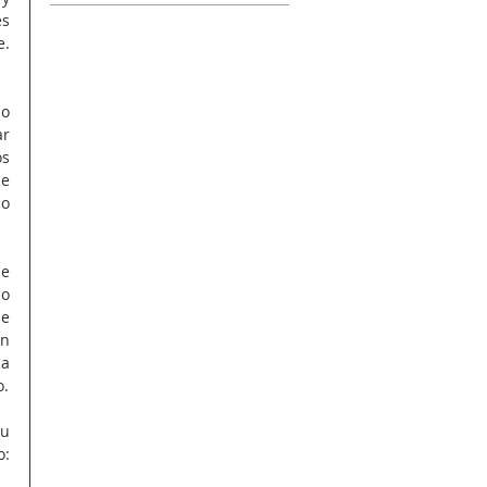
s 
. 
o 
r 
s 
e 
o 
e 
o 
e 
n 
a 
o.
u 
: 