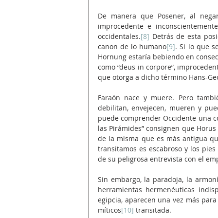
De manera que Posener, al negar 
improcedente e inconscientemente, 
occidentales.
[8]
 Detrás de esta posic
canon de lo humano
[9]
. Si lo que s
Hornung estaría bebiendo en consecue
como “deus in corpore”, improcedent
que otorga a dicho término Hans-Ge
Faraón nace y muere. Pero tambié
debilitan, envejecen, mueren y pued
puede comprender Occidente una conc
las Pirámides” consignen que Horus s
de la misma que es más antigua que 
transitamos es escabroso y los pies
de su peligrosa entrevista con el e
Sin embargo, la paradoja, la armonía
herramientas hermenéuticas indis
egipcia, aparecen una vez más para 
míticos
[10]
 transitada.