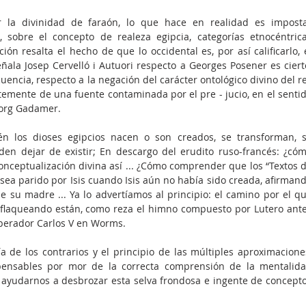
la divinidad de faraón, lo que hace en realidad es imposta
sobre el concepto de realeza egipcia, categorías etnocéntrica
ión resalta el hecho de que lo occidental es, por así calificarlo, e
eñala Josep Cervelló i Autuori respecto a Georges Posener es cierto
ncia, respecto a la negación del carácter ontológico divino del re
emente de una fuente contaminada por el pre - jucio, en el sentid
org Gadamer. 
n los dioses egipcios nacen o son creados, se transforman, s
en dejar de existir; En descargo del erudito ruso-francés: ¿cóm
eptualización divina así ... ¿Cómo comprender que los “Textos d
ea parido por Isis cuando Isis aún no había sido creada, afirmand
su madre ... Ya lo advertíamos al principio: el camino por el qu
 flaqueando están, como reza el himno compuesto por Lutero ante
mperador Carlos V en Worms. 
 de los contrarios y el principio de las múltiples aproximaciones
pensables por mor de la correcta comprensión de la mentalida
ayudarnos a desbrozar esta selva frondosa e ingente de concepto