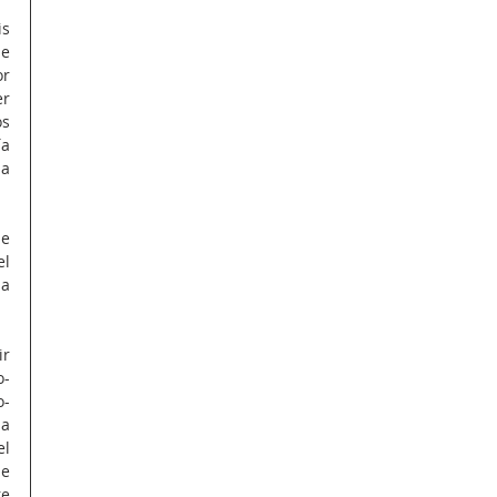
s 
e 
r 
r 
s 
a 
a 
e 
l 
a 
r 
o-
o-
a 
l 
e 
e 