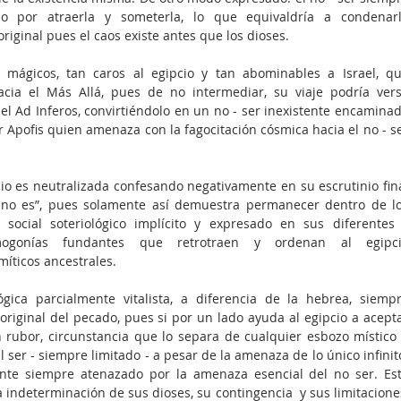
o por atraerla y someterla, lo que equivaldría a condenarl
iginal pues el caos existe antes que los dioses. 
s mágicos, tan caros al egipcio y tan abominables a Israel, qu
cia el Más Allá, pues de no intermediar, su viaje podría vers
del Ad Inferos, convirtiéndolo en un no - ser inexistente encaminad
Apofis quien amenaza con la fagocitación cósmica hacia el no - se
io es neutralizada confesando negativamente en su escrutinio fina
 no es”, pues solamente así demuestra permanecer dentro de lo
 social soteriológico implícito y expresado en sus diferentes 
ogonías fundantes que retrotraen y ordenan al egipci
íticos ancestrales.
gica parcialmente vitalista, a diferencia de la hebrea, siempr
riginal del pecado, pues si por un lado ayuda al egipcio a acepta
n rubor, circunstancia que lo separa de cualquier esbozo místico 
 ser - siempre limitado - a pesar de la amenaza de lo único infinito
mente siempre atenazado por la amenaza esencial del no ser. Est
a indeterminación de sus dioses, su contingencia  y sus limitaciones