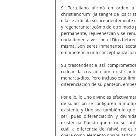
Si Tertuliano afirmó en orden a
christianorum” (la sangre de los cris
ella se articula sorprendentemente e
y regenerante: ¿cómo de otro modo po
permanente, rejuvenezcan y se renue
nada tienen a ver con el Dios hebreo
misma. Son seres inmanentes acotad
omnipotencia una conceptualización
Su trascendencia así comprometida,
rodean la creación por existir ant
monarca-dios. Pero incluso esta limit
diferenciación de su panteón, empez
Por ello, lo Uno divino es efectivame
de su acción se configuren la multip
existente y Uno sea también lo que c
ser, pues diferenciación y divini
existencia. Puesto que el no-ser an
cuál, a diferencia de Yahvé, no es
opera como elemento posibilitador d