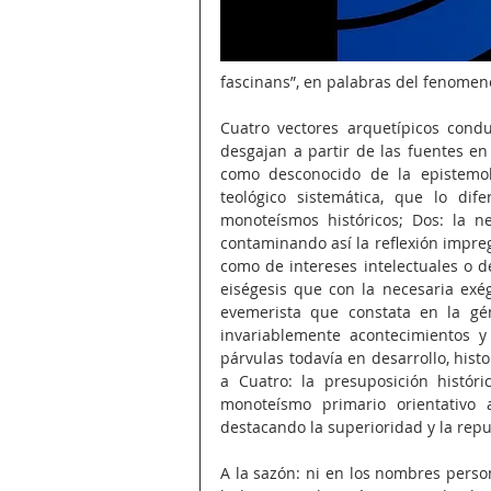
fascinans”, en palabras del fenomenó
Cuatro vectores arquetípicos cond
desgajan a partir de las fuentes en
como desconocido de la epistemolo
teológico sistemática, que lo dif
monoteísmos históricos; Dos: la n
contaminando así la reflexión impr
como de intereses intelectuales o de
eiségesis que con la necesaria exége
evemerista que constata en la gén
invariablemente acontecimientos y 
párvulas todavía en desarrollo, hist
a Cuatro: la presuposición históri
monoteísmo primario orientativo a 
destacando la superioridad y la repu
A la sazón: ni en los nombres persona