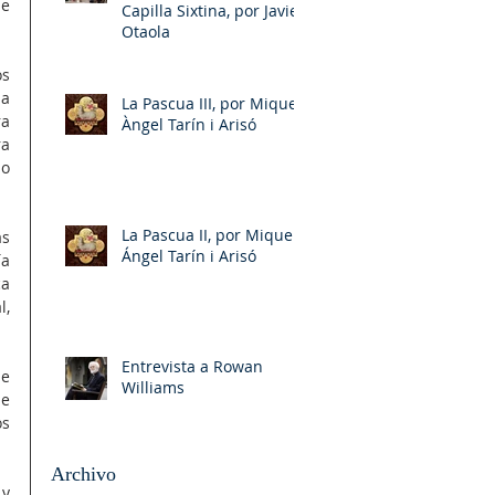
e 
Capilla Sixtina, por Javier
Otaola
s 
a 
La Pascua III, por Miquel-
a 
Àngel Tarín i Arisó
a 
o 
La Pascua II, por Miquel-
s 
Ángel Tarín i Arisó
a 
a 
, 
Entrevista a Rowan
e 
Williams
e 
s 
Archivo
y 