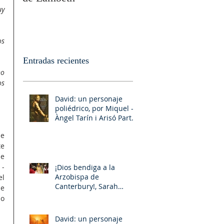
y 
s 
Entradas recientes
o 
s 
David: un personaje
poliédrico, por Miquel –
Àngel Tarín i Arisó Parte
II
e 
e 
e 
- 
¡Dios bendiga a la
Arzobispa de
l 
Canterbury!, Sarah
e 
Mullally!
o 
David: un personaje