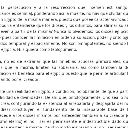
 la persecución y a la resurrección que: “semen est sangui
tianos es semilla), ponderando así la muerte, no hay que olvidar qu
n Egipto de la misma manera, puesto que posee carácter vivificado
dría entenderse que los dioses y los difuntos, para afirmar su se
ven a partir de la misma? Nunca lo olvidemos: los dioses egipcio
 pues conocen la limitación en orden a su acción, poder y ontologí
os temporal y espacialmente. No son omnipotentes, no siendo l
 egipcia. Ni siquiera como teologúmeno.
 no es de extrañar que las tinieblas acuosas primordiales, qu
es que la misma, limiten su soberanía, así como también la de
ación es benéfica para el egipcio puesto que le permite articular l
ando por el creador.
nte una realidad en Egipto, a condición, no obstante, de que a parti
licidad de divinidades. De ahí que, ontológicamente, Uno sea lo n
rea, configurando la existencia al arrebatarla y desgajarla del n
dad(es) constituyen el fundamento de la inseparable base de l
tecede a los dioses mismos por anteceder también a su creador (e
 omnieterno) el no - ser es permanente e indestructible dado qu
e la existencia misma. De otro modo expresado: el no - ser siempr