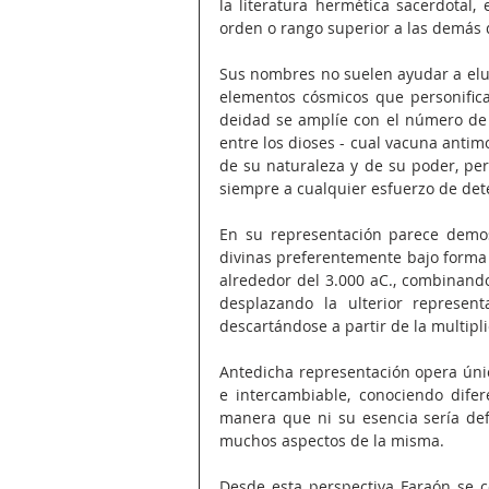
la literatura hermética sacerdotal, 
orden o rango superior a las demás 
Sus nombres no suelen ayudar a eluci
elementos cósmicos que personifica
deidad se amplíe con el número de 
entre los dioses - cual vacuna anti
de su naturaleza y de su poder, per
siempre a cualquier esfuerzo de de
En su representación parece demost
divinas preferentemente bajo forma a
alrededor del 3.000 aC., combinand
desplazando la ulterior represen
descartándose a partir de la multipl
Antedicha representación opera únic
e intercambiable, conociendo difer
manera que ni su esencia sería def
muchos aspectos de la misma.
Desde esta perspectiva Faraón se co