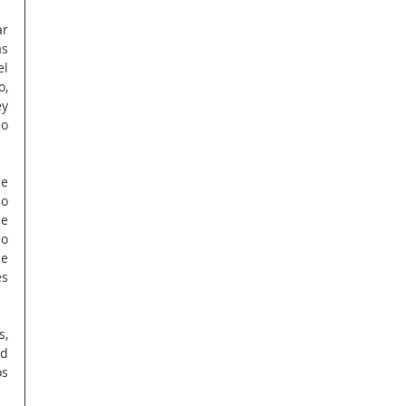
r 
s 
l 
, 
y 
o 
e 
o 
e 
o 
e 
s 
, 
d 
s 