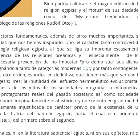
Bien podría calificarse el magno edificio de l
religión egipcia y el “totus” de sus deidade
como de “Mysterium tremendum et
logo de las religiones Rudolf Otto
[4]
.
uctores fundamentales, además de otros muchos importantes, s
 las que nos hemos inspirado. Uno: el carácter tanto controvertid
gía religiosa egipcia, al que se liga su impronta escasament
erencia de las religiones oceánicas y - especialmente - de lo
ecesaria prevención de no impostar “pro domo sua” sus dichos
egnándola tanto de categorías modernas
[5]
, y por tanto contingentes
 otro orden, espurios en definitiva, que tienen más que ver con l
sis; Tres: la inutilidad del esfuerzo hermenéutico evolucionista 
esis de los mitos de las sociedades integradas o mitopoética
protagonistas reales del pasado societario así como sociedade
oriando inopinadamente lo ahistórico, y que orienta en gran medid
camente injustificada de carácter previo de la existencia de u
la fratría del panteón egipcio, hacia el cuál éste orientaría
lsa
[6]
 del primero sobre el segundo. 
les, ni en la literatura sapiencial egipcia, ni en sus epítetos, ni e