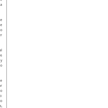
a 
e 
e 
o 
r 
l 
s 
y 
o 
e 
r 
o 
: 
o 
, 