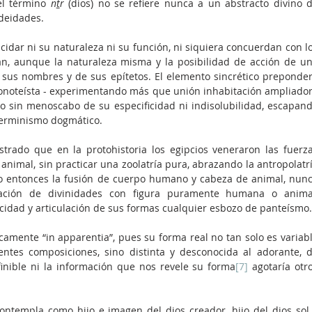
el término 
n
t
r 
(dios) no se refiere nunca a un abstracto divino d
deidades.
dar ni su naturaleza ni su función, ni siquiera concuerdan con lo
n, aunque la naturaleza misma y la posibilidad de acción de un
sus nombres y de sus epítetos. El elemento sincrético preponder
monoteísta - experimentando más que unión inhabitación ampliador
o sin menoscabo de su especificidad ni indisolubilidad, escapand
terminismo dogmático.
rado que en la protohistoria los egipcios veneraron las fuerza
nimal, sin practicar una zoolatría pura, abrazando la antropolatrí
o entonces la fusión de cuerpo humano y cabeza de animal, nunc
tación de divinidades con figura puramente humana o animal
icidad y articulación de sus formas cualquier esbozo de panteísmo.
amente “in apparentia”, pues su forma real no tan solo es variabl
entes composiciones, sino distinta y desconocida al adorante, d
inible ni la información que nos revele su forma
[7]
 agotaría otro
ntempla como hijo e imagen del dios creador, hijo del dios sol 