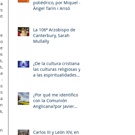
poliédrico, por Miquel –
a 
Àngel Tarín i Arisó
s 
 
La 106ª Arzobispo de
e 
Canterbury, Sarah
Mullally
o 
e 
s 
, 
¿De la cultura cristiana a
, 
las culturas religiosas y
a 
a las espiritualidades
- 
sincréticas? , porMiquel -
s 
Àngel Tarín i Arisó
s 
¿Por qué me identifico
a 
con la Comunión
n 
Anglicana?por Javier
, 
Otaola
n 
Carlos III y León XIV, en la