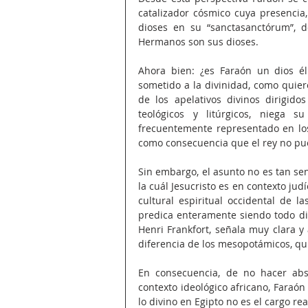
catalizador cósmico cuya presencia,
dioses en su “sanctasanctórum”, d
Hermanos son sus dioses.
Ahora bien: ¿es Faraón un dios é
sometido a la divinidad, como quier
de los apelativos divinos dirigido
teológicos y litúrgicos, niega
frecuentemente representado en los 
como consecuencia que el rey no pue
Sin embargo, el asunto no es tan sen
la cuál Jesucristo es en contexto ju
cultural espiritual occidental de l
predica enteramente siendo todo dio
Henri Frankfort, señala muy clara y
diferencia de los mesopotámicos, qui
En consecuencia, de no hacer abs
contexto ideológico africano, Faraón 
lo divino en Egipto no es el cargo rea