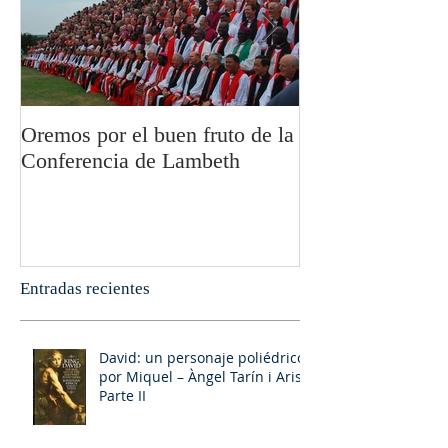
Oremos por el buen fruto de la
San Pablo y la fi
Conferencia de Lambeth
Olivier Boulnoi
Entradas recientes
David: un personaje poliédrico,
por Miquel – Àngel Tarín i Arisó
Parte II