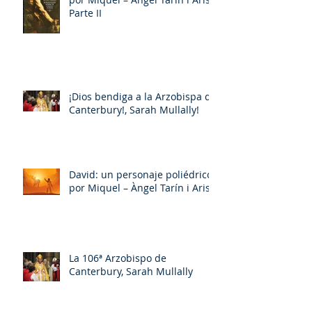
Parte II
¡Dios bendiga a la Arzobispa de
Canterbury!, Sarah Mullally!
David: un personaje poliédrico,
por Miquel – Àngel Tarín i Arisó
La 106ª Arzobispo de
Canterbury, Sarah Mullally