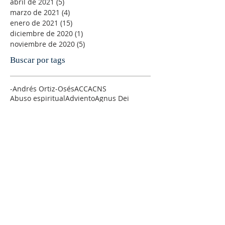
abril de 2021
(5)
5 entradas
marzo de 2021
(4)
4 entradas
enero de 2021
(15)
15 entradas
diciembre de 2020
(1)
1 entrada
noviembre de 2020
(5)
5 entradas
Buscar por tags
-Andrés Ortiz-Osés
ACC
ACNS
Abuso espiritual
Adviento
Agnus Dei
Alegría
Alfonso Pérez Ranchal
Alfonso Ropero
Alison Milbank
Alma de Cristo
Amanabar
Amistad
Amor
Amor sexual
Andre´s Ortiz-Osés
AnglicajWEorld
Anglican Theological Rewiew
Anglicana
Anglicanismo
Antiguo Testamento
Antony Flew
Arzobispo
Ateísmo
Atilano Coco
Ayuno
Bach litúrgico
Banco de sermones de la IERE
Barber
Biblia
Bibliografía
Blas PAscal
Bondad
Borges
Buchenwald
C-S. Lewis
C.S. Lewis
CLIE
COVID-19
COVID19
Cambio Climático