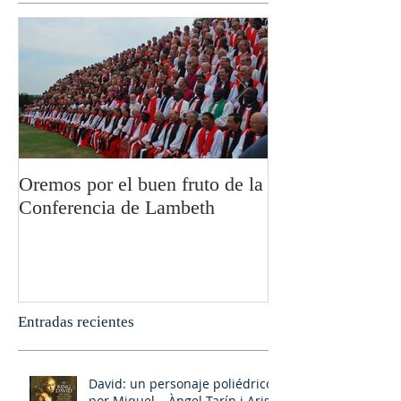
Oremos por el buen fruto de la
San Pablo y la fi
Conferencia de Lambeth
Olivier Boulnoi
Entradas recientes
David: un personaje poliédrico,
por Miquel – Àngel Tarín i Arisó