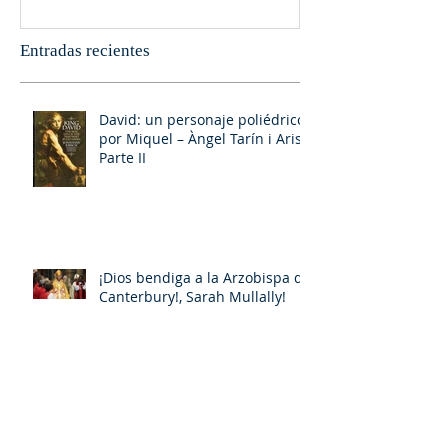
Entradas recientes
David: un personaje poliédrico,
por Miquel – Àngel Tarín i Arisó
Parte II
¡Dios bendiga a la Arzobispa de
Canterbury!, Sarah Mullally!
David: un personaje poliédrico,
por Miquel – Àngel Tarín i Arisó