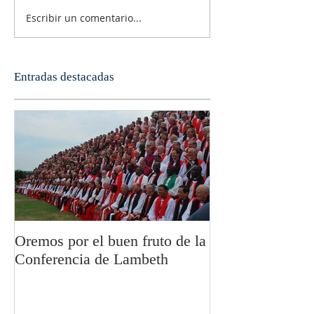
Escribir un comentario...
Entradas destacadas
Oremos por el buen fruto de la
San Pablo y la fi
Conferencia de Lambeth
Olivier Boulnoi