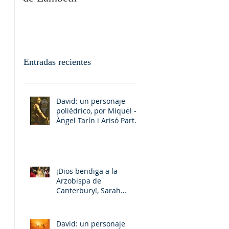
Entradas recientes
David: un personaje
poliédrico, por Miquel –
Àngel Tarín i Arisó Parte
II
¡Dios bendiga a la
Arzobispa de
Canterbury!, Sarah
Mullally!
David: un personaje