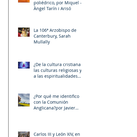
poliédrico, por Miquel –
Àngel Tarín i Arisó
La 106ª Arzobispo de
Canterbury, Sarah
Mullally
¿De la cultura cristiana a
las culturas religiosas y
a las espiritualidades
sincréticas? , porMiquel -
Àngel Tarín i Arisó
¿Por qué me identifico
con la Comunión
Anglicana?por Javier
Otaola
Carlos III y León XIV, en la