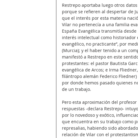
Restrepo aportaba luego otros datos 
porque se refieren al despertar de J
que el interés por esta materia nac
Vilar no pertenecía a una familia ev
España Evangélica transmitía desde 
interés intelectual como historiador
evangélico, no practicante”, por med
(Murcia); y el haber tenido a un com
manifestó a Restrepo en este sentido
protestantes: el pastor Bautista Garc
evangélica de Arcos; e Irma Fliedner
filántropo alemán Federico Fliedner) 
por donde hemos pasado quienes nos
de un trabajo.
Pero esta aproximación del profesor 
respuestas -declara Restrepo- intuyo 
por lo novedoso y exótico, influencia
que encuentra en su trabajo como pro
represalias, habiendo sido abordado 
relación de Vilar con el protestanti