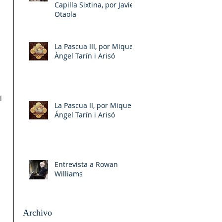
Capilla Sixtina, por Javier
Otaola
La Pascua III, por Miquel-
Àngel Tarín i Arisó
l 
La Pascua II, por Miquel-
Ángel Tarín i Arisó
Entrevista a Rowan
 
Williams
Archivo