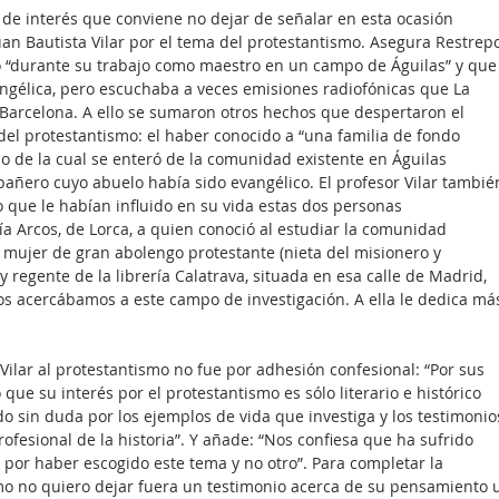
de interés que conviene no dejar de señalar en esta ocasión 
uan Bautista Vilar por el tema del protestantismo. Asegura Restrep
ió “durante su trabajo como maestro en un campo de Águilas” y que
angélica, pero escuchaba a veces emisiones radiofónicas que La 
Barcelona. A ello se sumaron otros hechos que despertaron el 
 del protestantismo: el haber conocido a “una familia de fondo 
io de la cual se enteró de la comunidad existente en Águilas 
pañero cuyo abuelo había sido evangélico. El profesor Vilar tambié
 que le habían influido en su vida estas dos personas 
ía Arcos, de Lorca, a quien conoció al estudiar la comunidad 
, mujer de gran abolengo protestante (nieta del misionero y 
y regente de la librería Calatrava, situada en esa calle de Madrid, 
 acercábamos a este campo de investigación. A ella le dedica má
Vilar al protestantismo no fue por adhesión confesional: “Por sus 
que su interés por el protestantismo es sólo literario e histórico 
do sin duda por los ejemplos de vida que investiga y los testimonio
fesional de la historia”. Y añade: “Nos confiesa que ha sufrido 
por haber escogido este tema y no otro”. Para completar la 
smo no quiero dejar fuera un testimonio acerca de su pensamiento 