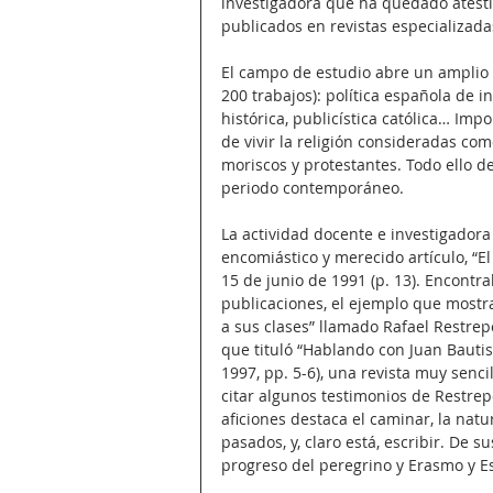
investigadora que ha quedado atestig
publicados en revistas especializada
El campo de estudio abre un amplio a
200 trabajos): política española de in
histórica, publicística católica… Imp
de vivir la religión consideradas com
moriscos y protestantes. Todo ello d
periodo contemporáneo.
La actividad docente e investigadora
encomiástico y merecido artículo, “El
15 de junio de 1991 (p. 13). Encontrab
publicaciones, el ejemplo que mostra
a sus clases” llamado Rafael Restrep
que tituló “Hablando con Juan Bautis
1997, pp. 5-6), una revista muy senc
citar algunos testimonios de Restrep
aficiones destaca el caminar, la natu
pasados, y, claro está, escribir. De su
progreso del peregrino y Erasmo y E