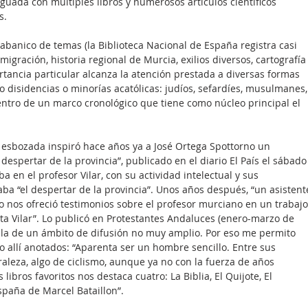
uada con múltiples libros y numerosos artículos científicos 
s.
banico de temas (la Biblioteca Nacional de España registra casi 
migración, historia regional de Murcia, exilios diversos, cartografía
ortancia particular alcanza la atención prestada a diversas formas 
o disidencias o minorías acatólicas: judíos, sefardíes, musulmanes,
entro de un marco cronológico que tiene como núcleo principal el 
 esbozada inspiró hace años ya a José Ortega Spottorno un 
 despertar de la provincia”, publicado en el diario El País el sábado
a en el profesor Vilar, con su actividad intelectual y sus 
ba “el despertar de la provincia”. Unos años después, “un asistent
o nos ofreció testimonios sobre el profesor murciano en un trabajo
ta Vilar”. Lo publicó en Protestantes Andaluces (enero-marzo de 
illa de un ámbito de difusión no muy amplio. Por eso me permito 
o allí anotados: “Aparenta ser un hombre sencillo. Entre sus 
raleza, algo de ciclismo, aunque ya no con la fuerza de años 
s libros favoritos nos destaca cuatro: La Biblia, El Quijote, El 
spaña de Marcel Bataillon”.