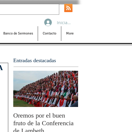
Iniciar sesión
Banco de Sermones
Contacto
More
Entradas destacadas
A
Oremos por el buen
San Pablo y la filoso
fruto de la Conferencia
por Olivier Boulnois
de Lambeth