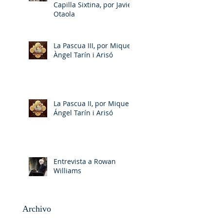
Capilla Sixtina, por Javier
Otaola
La Pascua III, por Miquel-
Àngel Tarín i Arisó
La Pascua II, por Miquel-
Ángel Tarín i Arisó
Entrevista a Rowan
Williams
Archivo