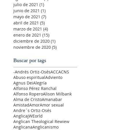
julio de 2021
(1)
1 entrada
junio de 2021
(1)
1 entrada
mayo de 2021
(7)
7 entradas
abril de 2021
(5)
5 entradas
marzo de 2021
(4)
4 entradas
enero de 2021
(15)
15 entradas
diciembre de 2020
(1)
1 entrada
noviembre de 2020
(5)
5 entradas
Buscar por tags
-Andrés Ortiz-Osés
ACC
ACNS
Abuso espiritual
Adviento
Agnus Dei
Alegría
Alfonso Pérez Ranchal
Alfonso Ropero
Alison Milbank
Alma de Cristo
Amanabar
Amistad
Amor
Amor sexual
Andre´s Ortiz-Osés
AnglicajWEorld
Anglican Theological Rewiew
Anglicana
Anglicanismo