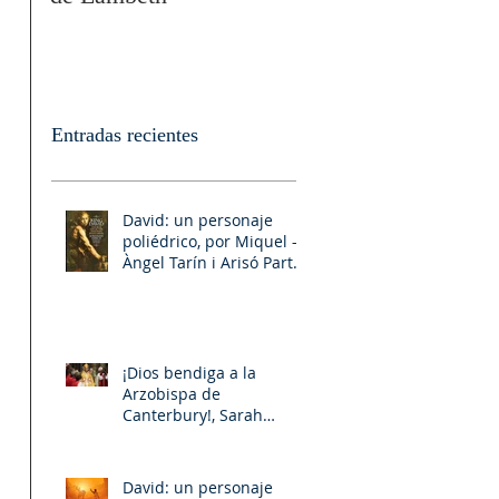
Entradas recientes
David: un personaje
poliédrico, por Miquel –
Àngel Tarín i Arisó Parte
II
¡Dios bendiga a la
Arzobispa de
Canterbury!, Sarah
Mullally!
David: un personaje