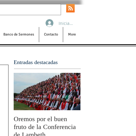
Iniciar sesión
Banco de Sermones
Contacto
More
Entradas destacadas
Oremos por el buen
San Pablo y la filoso
fruto de la Conferencia
por Olivier Boulnois
de Lambeth