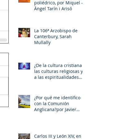
poliédrico, por Miquel –
Àngel Tarín i Arisó
La 106ª Arzobispo de
Canterbury, Sarah
Mullally
¿De la cultura cristiana a
las culturas religiosas y
a las espiritualidades
sincréticas? , porMiquel -
Àngel Tarín i Arisó
¿Por qué me identifico
con la Comunión
Anglicana?por Javier
Otaola
Carlos III y León XIV, en la