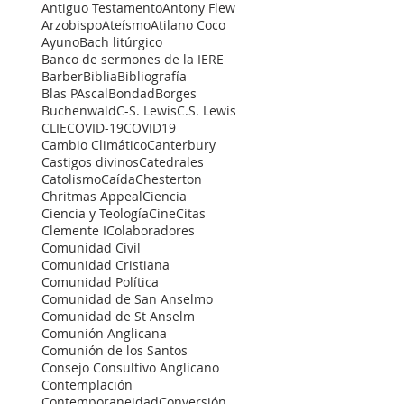
Antiguo Testamento
Antony Flew
Arzobispo
Ateísmo
Atilano Coco
Ayuno
Bach litúrgico
Banco de sermones de la IERE
Barber
Biblia
Bibliografía
Blas PAscal
Bondad
Borges
Buchenwald
C-S. Lewis
C.S. Lewis
CLIE
COVID-19
COVID19
Cambio Climático
Canterbury
Castigos divinos
Catedrales
Catolismo
Caída
Chesterton
Chritmas Appeal
Ciencia
Ciencia y Teología
Cine
Citas
Clemente I
Colaboradores
Comunidad Civil
Comunidad Cristiana
Comunidad Política
Comunidad de San Anselmo
Comunidad de St Anselm
Comunión Anglicana
Comunión de los Santos
Consejo Consultivo Anglicano
Contemplación
Contemporaneidad
Conversión