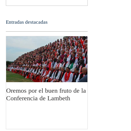
Entradas destacadas
Oremos por el buen fruto de la
San Pablo y la fi
Conferencia de Lambeth
Olivier Boulnoi