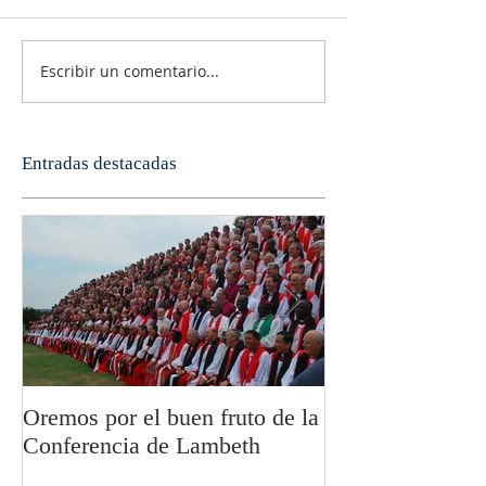
Escribir un comentario...
Entradas destacadas
Oremos por el buen fruto de la
San Pablo y la fi
Conferencia de Lambeth
Olivier Boulnoi