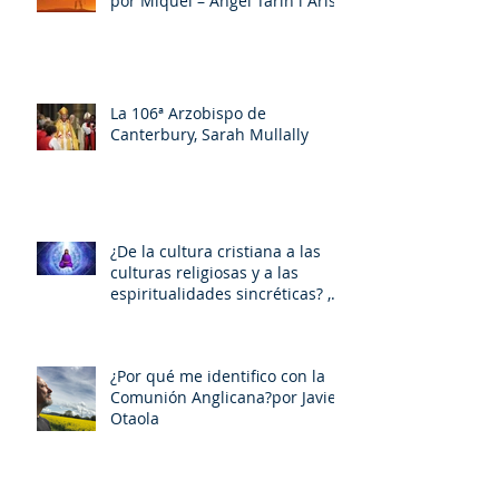
por Miquel – Àngel Tarín i Arisó
La 106ª Arzobispo de
Canterbury, Sarah Mullally
¿De la cultura cristiana a las
culturas religiosas y a las
espiritualidades sincréticas? ,
porMiquel - Àngel Tarín i Arisó
¿Por qué me identifico con la
Comunión Anglicana?por Javier
Otaola