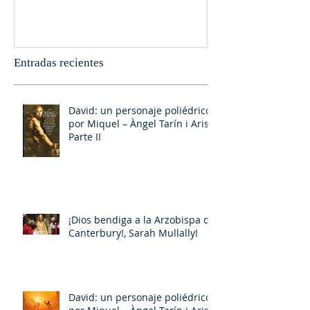
Entradas recientes
David: un personaje poliédrico,
por Miquel – Àngel Tarín i Arisó
Parte II
¡Dios bendiga a la Arzobispa de
Canterbury!, Sarah Mullally!
David: un personaje poliédrico,