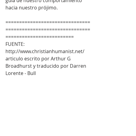
guía de nuestro comportamiento 
hacia nuestro prójimo.
===============================
===============================
=========================
FUENTE: 
http://www.christianhumanist.net/ 
articulo escrito por Arthur G 
Broadhurst y traducido por Darren 
Lorente - Bull