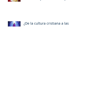
¿De la cultura cristiana a las
culturas religiosas y a las
espiritualidades sincréticas? ,
porMiquel - Àngel Tarín i Arisó
¿Por qué me identifico con la
Comunión Anglicana?por Javier
Otaola
Carlos III y León XIV, en la
Capilla Sixtina, por Javier
Otaola