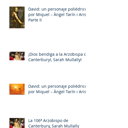
David: un personaje poliédrico,
por Miquel – Àngel Tarín i Arisó
Parte II
¡Dios bendiga a la Arzobispa de
Canterbury!, Sarah Mullally!
David: un personaje poliédrico,
por Miquel – Àngel Tarín i Arisó
La 106ª Arzobispo de
Canterbury, Sarah Mullally