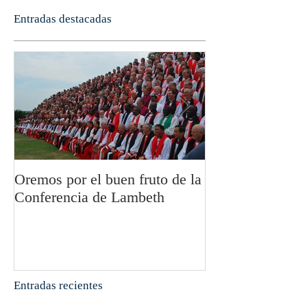
Entradas destacadas
Oremos por el buen fruto de la
San Pablo y la fi
Conferencia de Lambeth
Olivier Boulnoi
Entradas recientes