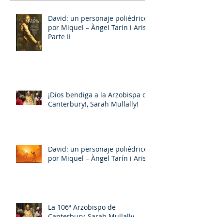
David: un personaje poliédrico,
por Miquel – Àngel Tarín i Arisó
Parte II
¡Dios bendiga a la Arzobispa de
Canterbury!, Sarah Mullally!
David: un personaje poliédrico,
por Miquel – Àngel Tarín i Arisó
La 106ª Arzobispo de
Canterbury, Sarah Mullally