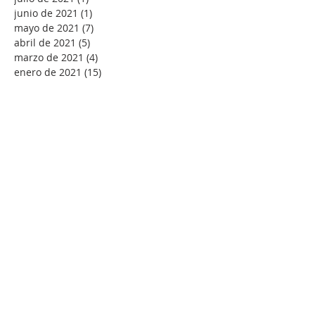
junio de 2021
(1)
1 entrada
mayo de 2021
(7)
7 entradas
abril de 2021
(5)
5 entradas
marzo de 2021
(4)
4 entradas
enero de 2021
(15)
15 entradas
diciembre de 2020
(1)
1 entrada
noviembre de 2020
(5)
5 entradas
Buscar por tags
-Andrés Ortiz-Osés
ACC
ACNS
Abuso espiritual
Adviento
Agnus Dei
Alegría
Alfonso Pérez Ranchal
Alfonso Ropero
Alison Milbank
Alma de Cristo
Amanabar
Amistad
Amor
Amor sexual
Andre´s Ortiz-Osés
AnglicajWEorld
Anglican Theological Rewiew
Anglicana
Anglicanismo
Antiguo Testamento
Antony Flew
Arzobispo
Ateísmo
Atilano Coco
Ayuno
Bach litúrgico
Banco de sermones de la IERE
Barber