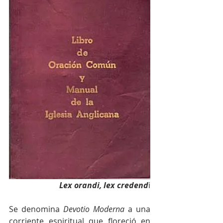
Lex orandi, lex credend
i
Se denomina 
Devotio Moderna
 a una 
corriente espiritual que floreció en 