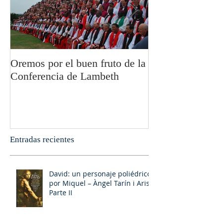
Oremos por el buen fruto de la
San Pablo y la fi
Conferencia de Lambeth
Olivier Boulnoi
Entradas recientes
David: un personaje poliédrico,
por Miquel – Àngel Tarín i Arisó
Parte II