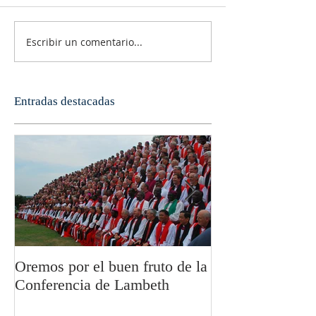
Escribir un comentario...
Entradas destacadas
Oremos por el buen fruto de la
San Pablo y la fi
Conferencia de Lambeth
Olivier Boulnoi