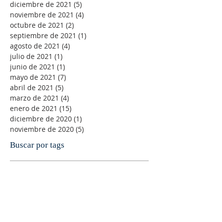
diciembre de 2021
(5)
5 entradas
noviembre de 2021
(4)
4 entradas
octubre de 2021
(2)
2 entradas
septiembre de 2021
(1)
1 entrada
agosto de 2021
(4)
4 entradas
julio de 2021
(1)
1 entrada
junio de 2021
(1)
1 entrada
mayo de 2021
(7)
7 entradas
abril de 2021
(5)
5 entradas
marzo de 2021
(4)
4 entradas
enero de 2021
(15)
15 entradas
diciembre de 2020
(1)
1 entrada
noviembre de 2020
(5)
5 entradas
Buscar por tags
-Andrés Ortiz-Osés
ACC
ACNS
Abuso espiritual
Adviento
Agnus Dei
Alegría
Alfonso Pérez Ranchal
Alfonso Ropero
Alison Milbank
Alma de Cristo
Amanabar
Amistad
Amor
Amor sexual
Andre´s Ortiz-Osés