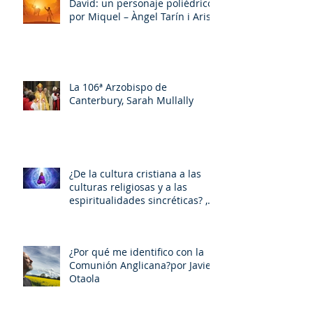
David: un personaje poliédrico,
por Miquel – Àngel Tarín i Arisó
La 106ª Arzobispo de
Canterbury, Sarah Mullally
¿De la cultura cristiana a las
culturas religiosas y a las
espiritualidades sincréticas? ,
porMiquel - Àngel Tarín i Arisó
¿Por qué me identifico con la
Comunión Anglicana?por Javier
Otaola