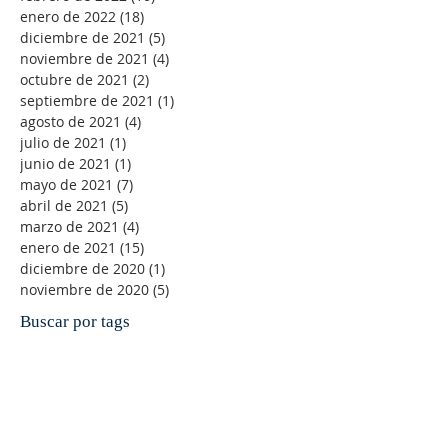
enero de 2022
(18)
18 entradas
diciembre de 2021
(5)
5 entradas
noviembre de 2021
(4)
4 entradas
octubre de 2021
(2)
2 entradas
septiembre de 2021
(1)
1 entrada
agosto de 2021
(4)
4 entradas
julio de 2021
(1)
1 entrada
junio de 2021
(1)
1 entrada
mayo de 2021
(7)
7 entradas
abril de 2021
(5)
5 entradas
marzo de 2021
(4)
4 entradas
enero de 2021
(15)
15 entradas
diciembre de 2020
(1)
1 entrada
noviembre de 2020
(5)
5 entradas
Buscar por tags
-Andrés Ortiz-Osés
ACC
ACNS
Abuso espiritual
Adviento
Agnus Dei
Alegría
Alfonso Pérez Ranchal
Alfonso Ropero
Alison Milbank