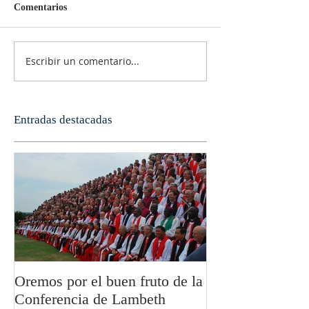
Comentarios
Escribir un comentario...
Entradas destacadas
Oremos por el buen fruto de la
San Pablo y la fi
Conferencia de Lambeth
Olivier Boulnoi