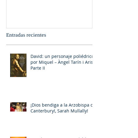
Entradas recientes
David: un personaje poliédrico,
por Miquel – Àngel Tarín i Arisó
Parte II
¡Dios bendiga a la Arzobispa de
Canterbury!, Sarah Mullally!