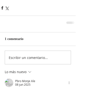
1 comentario
Escribir un comentario...
Lo más nuevo
Pbro Monje Ale
08 jun 2025
Excelente reflexión Reverendo Juan 
María.
Bendiciones.