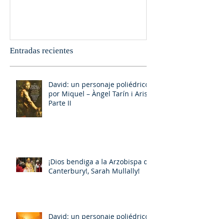
Entradas recientes
David: un personaje poliédrico,
por Miquel – Àngel Tarín i Arisó
Parte II
¡Dios bendiga a la Arzobispa de
Canterbury!, Sarah Mullally!
David: un personaje poliédrico,