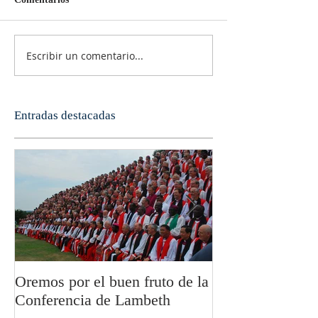
Escribir un comentario...
Entradas destacadas
Oremos por el buen fruto de la
San Pablo y la fi
Conferencia de Lambeth
Olivier Boulnoi