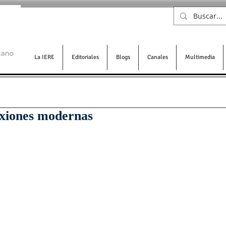
La IERE
Editoriales
Blogs
Canales
Multimedia
exiones modernas