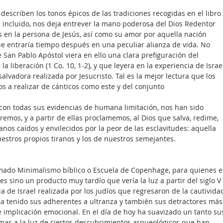
 describen los tonos épicos de las tradiciones recogidas en el libro 
 incluido, nos deja entrever la mano poderosa del Dios Redentor 
s en la persona de Jesús, así como su amor por aquella nación 
que entraría tiempo después en una peculiar alianza de vida. No 
 San Pablo Apóstol viera en ello una clara prefiguración del 
a liberación (1 Co. 10, 1-2), y que leyera en la experiencia de Israe
alvadora realizada por Jesucristo. Tal es la mejor lectura que los 
s a realizar de cánticos como este y del conjunto 
 con todas sus evidencias de humana limitación, nos han sido 
emos, y a partir de ellas proclamemos, al Dios que salva, redime, 
anos caídos y envilecidos por la peor de las esclavitudes: aquella 
stros propios tiranos y los de nuestros semejantes. 
lamado Minimalismo bíblico o Escuela de Copenhage, para quienes e
s sino un producto muy tardío que vería la luz a partir del siglo V 
ia de Israel realizada por los judíos que regresaron de la cautivida
ha tenido sus adherentes a ultranza y también sus detractores más
 implicación emocional. En el día de hoy ha suavizado un tanto su
mas a la luz de ciertos descubrimientos arqueológicos que han 