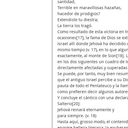
santidad,
Terrible en maravillosas hazañas,
hacedor de prodigios?
Extendiste tu diestra;
La tierra los tragó.
Como resultado de esta victoria en tr
ocasiones[17], la fama de Dios se ext
Israel allí donde Jehová ha decidido 
mismo tiempo (v. 17), en lo que algu
exactamente, al monte de Sion[18]. Lo
en los dos siguientes un cuadro de 
directamente afectadas y superadas 
Se puede, por tanto, muy bien resumi
que el antiguo Israel percibe a su Di
pauta de todo el Pentateuco y la lla
como prefieren decir algunos autore
Y concluye el cántico con una declar
Salterio[20]:
Jehová reinará eternamente y
para siempre. (v. 18)
Hasta aquí, grosso modo, el contenido
enorme belleza literaria, la exuberan