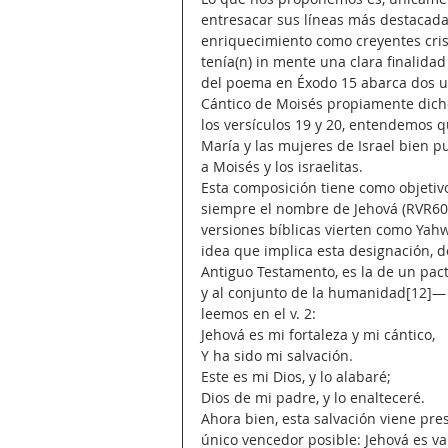
entresacar sus líneas más destacada
enriquecimiento como creyentes cris
tenía(n) in mente una clara finalidad 
del poema en Éxodo 15 abarca dos un
Cántico de Moisés propiamente dicho)
los versículos 19 y 20, entendemos qu
María y las mujeres de Israel bien p
a Moisés y los israelitas.
Esta composición tiene como objetivo 
siempre el nombre de Jehová (RVR60)
versiones bíblicas vierten como Yah
idea que implica esta designación, 
Antiguo Testamento, es la de un pacto
y al conjunto de la humanidad[12]— c
leemos en el v. 2:
Jehová es mi fortaleza y mi cántico,
Y ha sido mi salvación.
Este es mi Dios, y lo alabaré;
Dios de mi padre, y lo enalteceré.
Ahora bien, esta salvación viene pre
único vencedor posible: Jehová es var