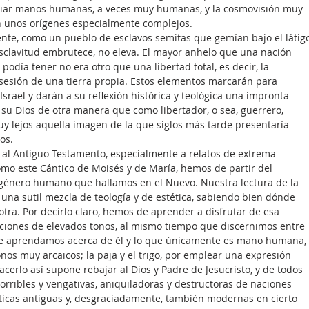
nciar manos humanas, a veces muy humanas, y la cosmovisión muy 
n unos orígenes especialmente complejos.
amente, como un pueblo de esclavos semitas que gemían bajo el látig
 esclavitud embrutece, no eleva. El mayor anhelo que una nación 
odía tener no era otro que una libertad total, es decir, la 
osesión de una tierra propia. Estos elementos marcarán para 
srael y darán a su reflexión histórica y teológica una impronta 
a su Dios de otra manera que como libertador, o sea, guerrero, 
y lejos aquella imagen de la que siglos más tarde presentaría 
os.
al Antiguo Testamento, especialmente a relatos de extrema 
mo este Cántico de Moisés y de María, hemos de partir del 
género humano que hallamos en el Nuevo. Nuestra lectura de la 
una sutil mezcla de teología y de estética, sabiendo bien dónde 
tra. Por decirlo claro, hemos de aprender a disfrutar de esa 
ciones de elevados tonos, al mismo tiempo que discernimos entre 
ue aprendamos acerca de él y lo que únicamente es mano humana, 
onos muy arcaicos; la paja y el trigo, por emplear una expresión 
cerlo así supone rebajar al Dios y Padre de Jesucristo, y de todos 
orribles y vengativas, aniquiladoras y destructoras de naciones 
íticas antiguas y, desgraciadamente, también modernas en cierto 