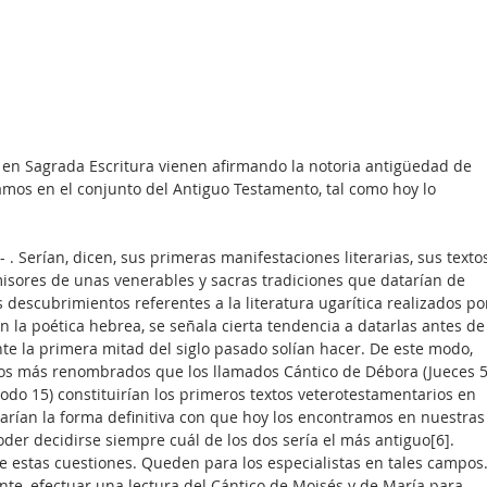
 en Sagrada Escritura vienen afirmando la notoria antigüedad de 
amos en el conjunto del Antiguo Testamento, tal como hoy lo 
 . Serían, dicen, sus primeras manifestaciones literarias, sus texto
isores de unas venerables y sacras tradiciones que datarían de 
s descubrimientos referentes a la literatura ugarítica realizados po
n la poética hebrea, se señala cierta tendencia a datarlas antes de
te la primera mitad del siglo pasado solían hacer. De este modo, 
icos más renombrados que los llamados Cántico de Débora (Jueces 5
xodo 15) constituirían los primeros textos veterotestamentarios en 
nzarían la forma definitiva con que hoy los encontramos en nuestras
poder decidirse siempre cuál de los dos sería el más antiguo[6].
estas cuestiones. Queden para los especialistas en tales campos.
e, efectuar una lectura del Cántico de Moisés y de María para 