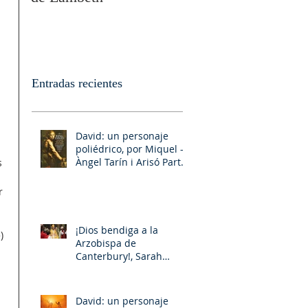
Entradas recientes
David: un personaje
poliédrico, por Miquel –
Àngel Tarín i Arisó Parte
s 
II
r 
 
¡Dios bendiga a la
) 
Arzobispa de
Canterbury!, Sarah
 
Mullally!
 
David: un personaje