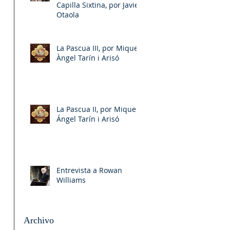
Capilla Sixtina, por Javier
Otaola
La Pascua III, por Miquel-
Àngel Tarín i Arisó
La Pascua II, por Miquel-
Ángel Tarín i Arisó
Entrevista a Rowan
Williams
Archivo