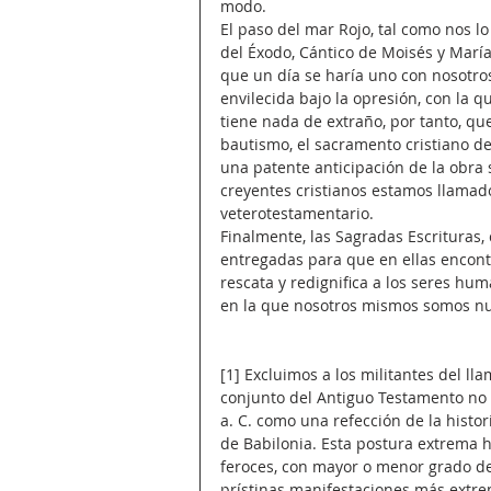
modo.
El paso del mar Rojo, tal como nos lo
del Éxodo, Cántico de Moisés y María
que un día se haría uno con nosotro
envilecida bajo la opresión, con la 
tiene nada de extraño, por tanto, que
bautismo, el sacramento cristiano de l
una patente anticipación de la obra s
creyentes cristianos estamos llamado
veterotestamentario.
Finalmente, las Sagradas Escrituras,
entregadas para que en ellas encontr
rescata y redignifica a los seres hum
en la que nosotros mismos somos nue
[1] Excluimos a los militantes del l
conjunto del Antiguo Testamento no e
a. C. como una refección de la histor
de Babilonia. Esta postura extrema 
feroces, con mayor o menor grado de
prístinas manifestaciones más extre