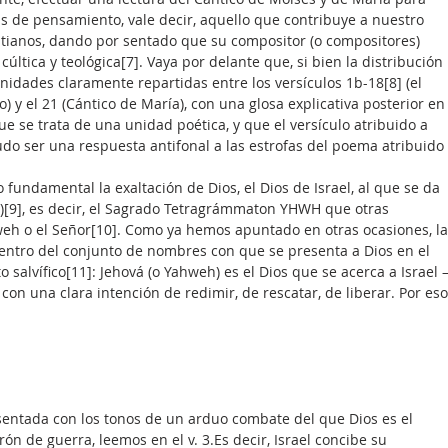
s de pensamiento, vale decir, aquello que contribuye a nuestro 
tianos, dando por sentado que su compositor (o compositores) 
cúltica y teológica[7]. Vaya por delante que, si bien la distribución 
idades claramente repartidas entre los versículos 1b-18[8] (el 
 y el 21 (Cántico de María), con una glosa explicativa posterior en
e se trata de una unidad poética, y que el versículo atribuido a 
udo ser una respuesta antifonal a las estrofas del poema atribuido 
fundamental la exaltación de Dios, el Dios de Israel, al que se da 
[9], es decir, el Sagrado Tetragrámmaton YHWH que otras 
weh o el Señor[10]. Como ya hemos apuntado en otras ocasiones, la
dentro del conjunto de nombres con que se presenta a Dios en el 
 salvífico[11]: Jehová (o Yahweh) es el Dios que se acerca a Israel
on una clara intención de redimir, de rescatar, de liberar. Por eso
sentada con los tonos de un arduo combate del que Dios es el 
ón de guerra, leemos en el v. 3.Es decir, Israel concibe su 