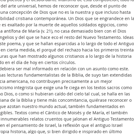
 del arte universal, hemos de reconocer que, desde el punto de 
, una concepción de Dios que no es la nuestra y que incluso hasta 
sibilidad cristiana contemporánea. Un Dios que se engrandece en la
es exaltado por la muerte de aquellos soldados egipcios, como 
a antífona de María (v. 21), no casa demasiado bien con el Dios 
gelios y del que se hace eco el resto del Nuevo Testamento. Ideas
e poema, y que se hallan esparcidas a lo largo de todo el Antiguo
 en cierta medida, el porqué del rechazo hacia los primeros treinta
uras que han mostrado algunos cristianos a lo largo de la historia 
do en el día de hoy en ciertos círculos.
debiera ser mal informado en relación con un asunto como este. 
s lecturas fundamentalistas de la Biblia, de suyo tan extendidas 
cia americana, no contribuyen precisamente a un mejor 
icismo integrista que exige una fe ciega en los textos sacros como 
 Dios, o como si hubieran caído del cielo tal cual, se halla en las 
stiana de la Biblia y tiene más concomitancia, quiérase reconocer o 
s que azotan nuestro mundo actual, también fundamentados en 
gibles. Textos como el Cántico de Moisés y de María, el también 
innumerables relatos cruentos que jalonan el Antiguo Testamento,
en el pensamiento de Israel, la reflexión que el antiguo Israel 
opia historia, algo que, si bien dirigido e inspirado en último 