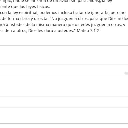
lo, nadie se lanzaría de un avión sin paracaídas), la ley 
ente que las leyes físicas.
n la ley espiritual, podemos incluso tratar de ignorarla, pero no 
de forma clara y directa: "No juzguen a otros, para que Dios no lo
gará a ustedes de la misma manera que ustedes juzguen a otros; y 
 den a otros, Dios les dará a ustedes." Mateo 7.1-2