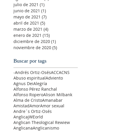
julio de 2021
(1)
1 entrada
junio de 2021
(1)
1 entrada
mayo de 2021
(7)
7 entradas
abril de 2021
(5)
5 entradas
marzo de 2021
(4)
4 entradas
enero de 2021
(15)
15 entradas
diciembre de 2020
(1)
1 entrada
noviembre de 2020
(5)
5 entradas
Buscar por tags
-Andrés Ortiz-Osés
ACC
ACNS
Abuso espiritual
Adviento
Agnus Dei
Alegría
Alfonso Pérez Ranchal
Alfonso Ropero
Alison Milbank
Alma de Cristo
Amanabar
Amistad
Amor
Amor sexual
Andre´s Ortiz-Osés
AnglicajWEorld
Anglican Theological Rewiew
Anglicana
Anglicanismo