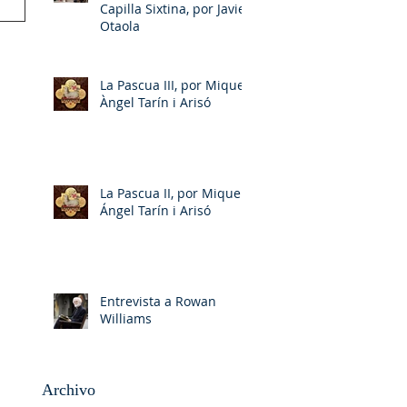
Capilla Sixtina, por Javier
Otaola
La Pascua III, por Miquel-
Àngel Tarín i Arisó
La Pascua II, por Miquel-
Ángel Tarín i Arisó
Entrevista a Rowan
Williams
Archivo