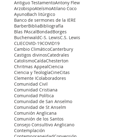
Antiguo Testamento
Antony Flew
Arzobispo
Ateísmo
Atilano Coco
Ayuno
Bach litúrgico
Banco de sermones de la IERE
Barber
Biblia
Bibliografía
Blas PAscal
Bondad
Borges
Buchenwald
C-S. Lewis
C.S. Lewis
CLIE
COVID-19
COVID19
Cambio Climático
Canterbury
Castigos divinos
Catedrales
Catolismo
Caída
Chesterton
Chritmas Appeal
Ciencia
Ciencia y Teología
Cine
Citas
Clemente I
Colaboradores
Comunidad Civil
Comunidad Cristiana
Comunidad Política
Comunidad de San Anselmo
Comunidad de St Anselm
Comunión Anglicana
Comunión de los Santos
Consejo Consultivo Anglicano
Contemplación
Contemporaneidad
Conversión