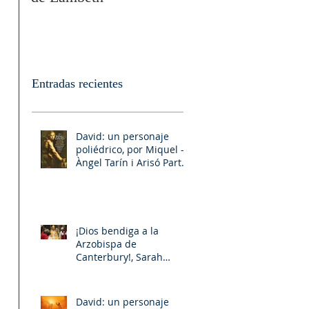
Entradas recientes
 
David: un personaje
poliédrico, por Miquel –
Àngel Tarín i Arisó Parte
II
 
¡Dios bendiga a la
Arzobispa de
Canterbury!, Sarah
 
Mullally!
 
David: un personaje