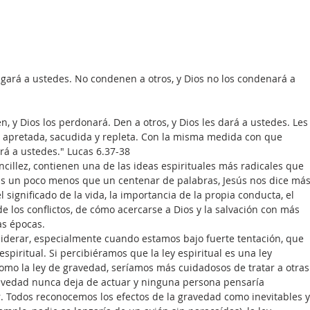
uzgará a ustedes. No condenen a otros, y Dios no los condenará a 
n, y Dios los perdonará. Den a otros, y Dios les dará a ustedes. Les
 apretada, sacudida y repleta. Con la misma medida con que 
erá a ustedes." Lucas 6.37-38
ncillez, contienen una de las ideas espirituales más radicales que 
s un poco menos que un centenar de palabras, Jesús nos dice más
significado de la vida, la importancia de la propia conducta, el 
 de los conflictos, de cómo acercarse a Dios y la salvación con más 
as épocas.
derar, especialmente cuando estamos bajo fuerte tentación, que 
espiritual. Si percibiéramos que la ley espiritual es una ley 
como la ley de gravedad, seríamos más cuidadosos de tratar a otras
avedad nunca deja de actuar y ninguna persona pensaría 
 Todos reconocemos los efectos de la gravedad como inevitables y