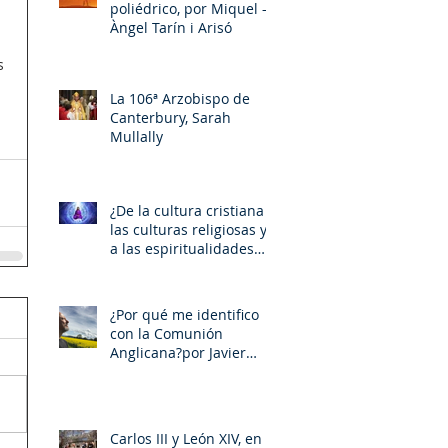
poliédrico, por Miquel –
Àngel Tarín i Arisó
s 
La 106ª Arzobispo de
Canterbury, Sarah
Mullally
¿De la cultura cristiana a
las culturas religiosas y
a las espiritualidades
sincréticas? , porMiquel -
Àngel Tarín i Arisó
¿Por qué me identifico
con la Comunión
Anglicana?por Javier
Otaola
Carlos III y León XIV, en la