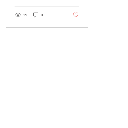
15
0
Únete a nuestra lista de
correo
No te pierdas ninguna